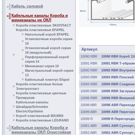
Кабель силовой
Кабельные каналы Короба и
миниканалы не ОКЛ
Короба пластиковые ЭКОПЛАСТ
Короба пластиковые EFAPEL
Напольный короб EFAPEL
Установочные короба серия
10
Установочный короб серия
Артикул
16 (модульный)
10090 RBR
10090 RBR Короб 11
Перфорированный короб
серия 14
10091 RBR
10091 RBR Т-образн
Миниканал серия 10
10092 RBR
10092 RBR Внутренн
Магистральный короб серия
13
10093 RBR
10093 RBR Плоский 
Кабельный плинтус Efapel
Короба пластиковые белые
10094 RBR
10094 RBR Соединит
Электропласт
10095 RBR
10095 RBR Заглушка
Короба пластиковые цветные
Промрукав
10096 RBR
10096 RBR Внешний 
Кабельные-каналы
10098 ABR
10098 ABR Переходн
Шнайдер/Schneider
Electric/Optilaine
10099 ABR
10099 ABR Перегоро
Короб пластиковый IEK/ИЕК
10099 R
10099 R Перегородк
Короба пластиковые LEGRAND
10951 ABR
10951 ABR Суппорт 
Кабельные каналы Короба и
миниканалы ОКЛ Огнестойкая
10952 ABR
10952 ABR Суппорт 