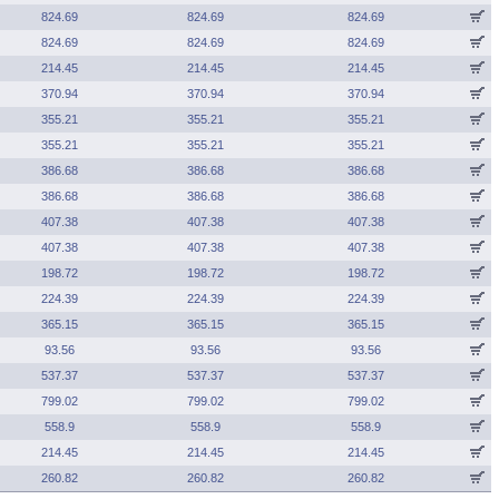
824.69
824.69
824.69
824.69
824.69
824.69
214.45
214.45
214.45
370.94
370.94
370.94
355.21
355.21
355.21
355.21
355.21
355.21
386.68
386.68
386.68
386.68
386.68
386.68
407.38
407.38
407.38
407.38
407.38
407.38
198.72
198.72
198.72
224.39
224.39
224.39
365.15
365.15
365.15
93.56
93.56
93.56
537.37
537.37
537.37
799.02
799.02
799.02
558.9
558.9
558.9
214.45
214.45
214.45
260.82
260.82
260.82