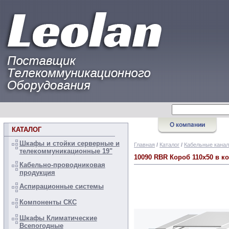
КАТАЛОГ
Шкафы и стойки серверные и
Главная
/
Каталог
/
Кабельные канал
телекоммуникационные 19"
10090 RBR Короб 110х50 в к
Кабельно-проводниковая
продукция
Аспирационные системы
Компоненты СКС
Шкафы Климатические
Всепогодные