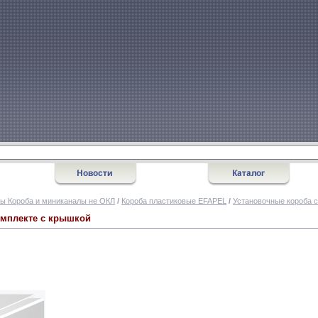
ы Короба и миниканалы не ОКЛ
/
Короба пластиковые EFAPEL
/
Установочные короба с
омплекте с крышкой