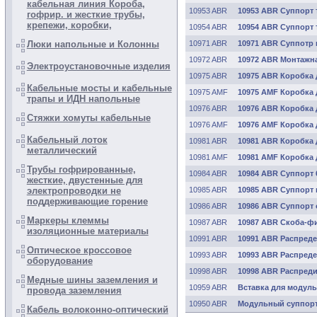
кабельная линия Короба,
10953 ABR
10953 ABR Суппорт 
гофрир. и жесткие трубы,
крепежи, коробки,
10954 ABR
10954 ABR Суппорт 
Люки напольные и Колонны
10971 ABR
10971 ABR Суппотр 
10972 ABR
10972 ABR Монтажна
Электроустановочные изделия
10975 ABR
10975 ABR Коробка 
Кабельные мосты и кабельные
10975 AMF
10975 AMF Коробка 
трапы и ИДН напольные
10976 ABR
10976 ABR Коробка 
Стяжки хомуты кабельные
10976 AMF
10976 AMF Коробка 
Кабельный лоток
10981 ABR
10981 ABR Коробка 
металлический
10981 AMF
10981 AMF Коробка 
Трубы гофрированные,
10984 ABR
10984 ABR Суппорт 
жесткие, двустенные для
электропроводки не
10985 ABR
10985 ABR Суппорт 
поддерживающие горение
10986 ABR
10986 ABR Суппорт
Маркеры клеммы
10987 ABR
10987 ABR Скоба-фи
изоляционные материалы
10991 ABR
10991 ABR Распреде
Оптическое кроссовое
10993 ABR
10993 ABR Распреде
оборудование
10998 ABR
10998 ABR Распреди
Медные шины заземления и
10959 ABR
Вставка для модуль
провода заземления
10950 ABR
Модульный суппорт 
Кабель волоконно-оптический