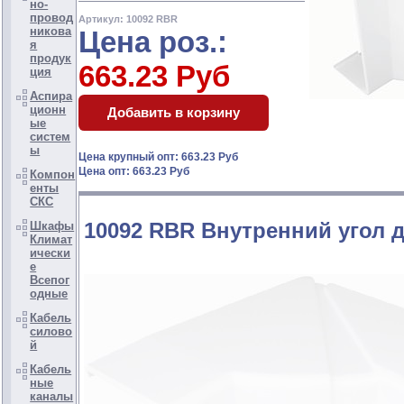
но-
провод
Артикул: 10092 RBR
никова
Цена роз.:
я
продук
663.23 Руб
ция
Аспира
ционн
ые
систем
ы
Цена крупный опт: 663.23 Руб
Цена опт: 663.23 Руб
Компон
енты
СКС
10092 RBR Внутренний угол 
Шкафы
Климат
ически
е
Всепог
одные
Кабель
силово
й
Кабель
ные
каналы