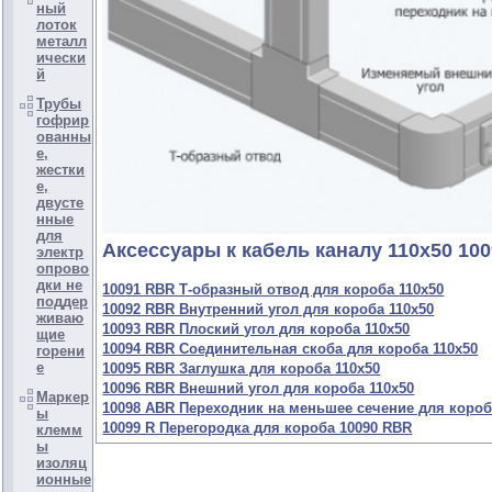
ный
лоток
металл
ически
й
Трубы
гофрир
ованны
е,
жестки
е,
двусте
нные
для
Аксессуары к кабель каналу 110х50 10
электр
опрово
дки не
10091 RBR Т-образный отвод для короба 110х50
поддер
10092 RBR Внутренний угол для короба 110х50
живаю
10093 RBR Плоский угол для короба 110х50
щие
10094 RBR Соединительная скоба для короба 110х50
горени
е
10095 RBR Заглушка для короба 110х50
10096 RBR Внешний угол для короба 110х50
Маркер
10098 ABR Переходник на меньшее сечение для короб
ы
10099 R Перегородка для короба 10090 RBR
клемм
ы
изоляц
ионные