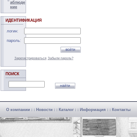
аблюде
ние
ИДЕНТИФИКАЦИЯ
логин:
пароль:
Зарегистрироваться
Забыли пароль?
ПОИСК
О компании
: :
Новости
: :
Каталог
: :
Информация
: :
Контакты