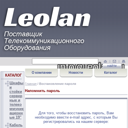
КАТАЛОГ
Шкафы
Главная
/ Востановление пароля
и
Напомнить пароль
стойки
сервер
ные и
телеко
ммуник
Для того, чтобы восстановить пароль, Вам
ационн
необходимо ввести e-mail адрес, с которым Вы
ые 19"
регистрировались на нашем сервере:
Кабель