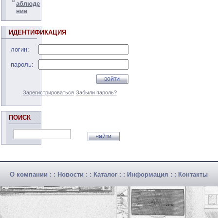
аблюде
ние
ИДЕНТИФИКАЦИЯ
логин:
пароль:
Зарегистрироваться
Забыли пароль?
ПОИСК
О компании
: :
Новости
: :
Каталог
: :
Информация
: :
Контакты