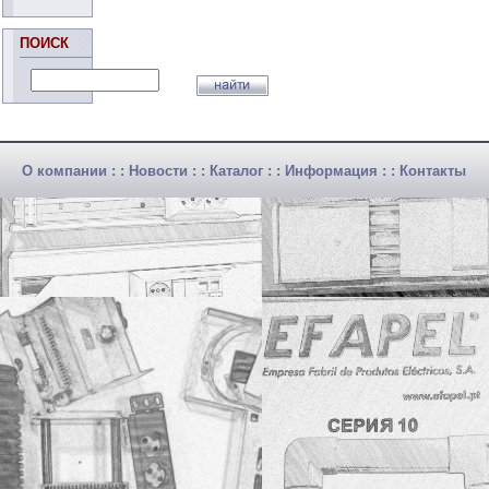
ПОИСК
О компании
: :
Новости
: :
Каталог
: :
Информация
: :
Контакты