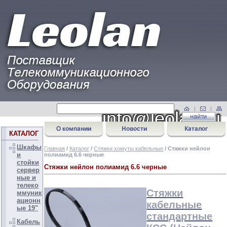
КАТАЛОГ
Шкафы
Главная
/
Каталог
/
Стяжки хомуты кабельные
/ Стяжки нейлон
и
полиамид 6.6 черные
стойки
Стяжки нейлон полиамид 6.6 черные
сервер
ные и
телеко
Стяжки
ммуник
ационн
кабельные
ые 19"
стандартные
Кабель