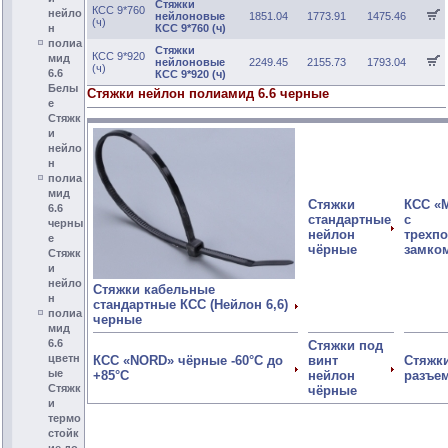
Стяжки
КСС 9*760
нейло
нейлоновые
1851.04
1773.91
1475.46
(ч)
н
КСС 9*760 (ч)
полиа
Стяжки
КСС 9*920
мид
нейлоновые
2249.45
2155.73
1793.04
(ч)
6.6
КСС 9*920 (ч)
Белы
Стяжки нейлон полиамид 6.6 черные
е
Стяжк
и
нейло
н
полиа
мид
Стяжки
КСС «
6.6
стандартные
с
черны
нейлон
трехп
е
чёрные
замко
Стяжк
и
нейло
Стяжки кабельные
н
стандартные КСС (Нейлон 6,6)
полиа
черные
мид
6.6
Стяжки под
цветн
КСС «NORD» чёрные -60°C до
винт
Стяжк
ые
+85°C
нейлон
разъе
Стяжк
чёрные
и
термо
стойк