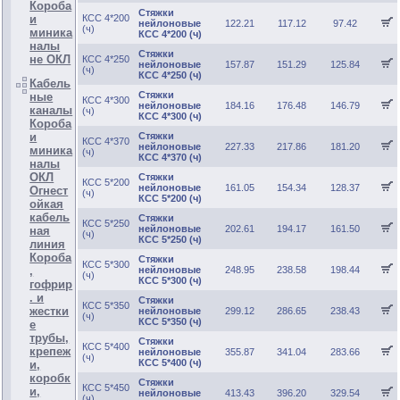
Короба
Стяжки
и
КСС 4*200
нейлоновые
122.21
117.12
97.42
(ч)
миника
КСС 4*200 (ч)
налы
Стяжки
не ОКЛ
КСС 4*250
нейлоновые
157.87
151.29
125.84
(ч)
КСС 4*250 (ч)
Кабель
Стяжки
ные
КСС 4*300
нейлоновые
184.16
176.48
146.79
каналы
(ч)
КСС 4*300 (ч)
Короба
и
Стяжки
КСС 4*370
нейлоновые
227.33
217.86
181.20
миника
(ч)
КСС 4*370 (ч)
налы
ОКЛ
Стяжки
КСС 5*200
нейлоновые
161.05
154.34
128.37
Огнест
(ч)
КСС 5*200 (ч)
ойкая
кабель
Стяжки
КСС 5*250
нейлоновые
202.61
194.17
161.50
ная
(ч)
КСС 5*250 (ч)
линия
Короба
Стяжки
КСС 5*300
,
нейлоновые
248.95
238.58
198.44
(ч)
КСС 5*300 (ч)
гофрир
. и
Стяжки
КСС 5*350
жестки
нейлоновые
299.12
286.65
238.43
(ч)
КСС 5*350 (ч)
е
трубы,
Стяжки
КСС 5*400
крепеж
нейлоновые
355.87
341.04
283.66
(ч)
КСС 5*400 (ч)
и,
коробк
Стяжки
КСС 5*450
и,
нейлоновые
413.43
396.20
329.54
(ч)