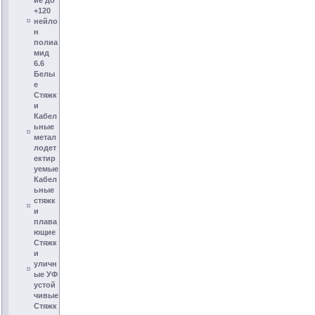
ие до
+120
нейло
н
полиа
мид
6.6
Белы
е
Стяжк
и
Кабел
ьные
метал
лодет
ектир
уемые
Кабел
ьные
стяжк
и
плава
ющие
Стяжк
и
уличн
ые УФ
устой
чивые
Стяжк