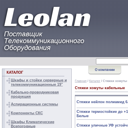
КАТАЛОГ
Шкафы и стойки серверные и
Главная
/
Каталог
/ Стяжки хомуты
телекоммуникационные 19"
Стяжки хомуты кабельные
Кабельно-проводниковая
продукция
Стяжки нейлон полиамид 6
Аспирационные системы
Стяжки термостойкие до +1
Компоненты СКС
Белые
Шкафы Климатические
Стяжки уличные УФ устой
Всепогодные