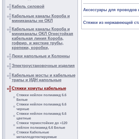
Кабель силовой
Аксессуары для проводов 
Кабельные каналы Короба и
миниканалы не ОКЛ
Стяжки из нержавеющей ст
Кабельные каналы Короба и
миниканалы ОКЛ Огнестойкая
кабельная линия Короба,
гофрир. и жесткие трубы,
крепежи, коробки,
Люки напольные и Колонны
Электроустановочные изделия
Кабельные мосты и кабельные
трапы и ИДН напольные
Стяжки хомуты кабельные
Стяжки нейлон полиамид 6.6
Белые
Стяжки нейлон полиамид 6.6
черные
Стяжки нейлон полиамид 6.6
цветные
Стяжки термостойкие до +120
нейлон полиамид 6.6 Белые
Стяжки Кабельные
металлодетектируемые