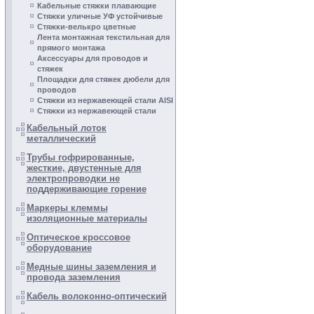
Кабельные стяжки плавающие
Стяжки уличные УФ устойчивые
Стяжки-велькро цветные
Лента монтажная текстильная для
прямого монтажа
Аксессуары для проводов и
стяжек
Площадки для стяжек дюбели для
проводов
Стяжки из нержавеющей стали AISI
Стяжки из нержавеющей стали
Кабельный лоток
металлический
Трубы гофрированные,
жесткие, двустенные для
электропроводки не
поддерживающие горение
Маркеры клеммы
изоляционные материалы
Оптическое кроссовое
оборудование
Медные шины заземления и
провода заземления
Кабель волоконно-оптический