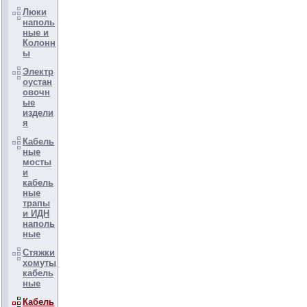
Люки
наполь
ные и
Колонн
ы
Электр
оустан
овочн
ые
издели
я
Кабель
ные
мосты
и
кабель
ные
трапы
и ИДН
наполь
ные
Стяжки
хомуты
кабель
ные
Кабель