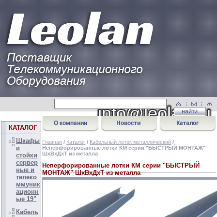
КАТАЛОГ
Шкафы
Главная
/
Каталог
/
Кабельный лоток металлический
/
и
Неперфорированные лотки КМ серии "БЫСТРЫЙ МОНТАЖ"
ШхВхДхТ из металла
стойки
сервер
Неперфорированные лотки КМ серии "БЫСТРЫЙ
ные и
МОНТАЖ" ШхВхДхТ из металла
телеко
ммуник
ационн
ые 19"
Кабель