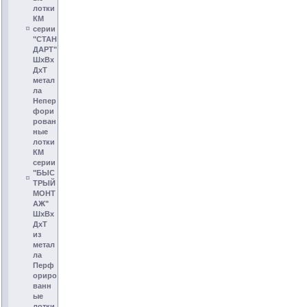
лотки
КМ
серии
"СТАН
ДАРТ"
ШхВх
ДхТ
метал
ла
Непер
фори
рован
ные
лотки
КМ
серии
"БЫС
ТРЫЙ
МОНТ
АЖ"
ШхВх
ДхТ
из
метал
ла
Перф
ориро
ванн
ые
лотки