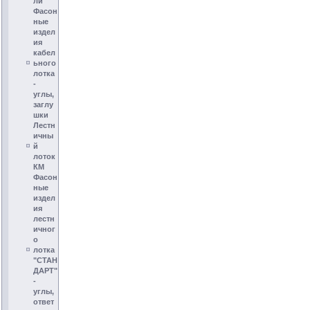
ли
Фасон
ные
издел
ия
кабел
ьного
лотка
-
углы,
заглу
шки
Лестн
ичны
й
лоток
КМ
Фасон
ные
издел
ия
лестн
ичног
о
лотка
"СТАН
ДАРТ"
-
углы,
ответ