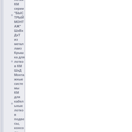
КМ
серии
"БЫС
ТРЫЙ
МОНТ
АЖ"
ШхВх
ДхТ
из
метал
лаиз
Крыш
ка для
лотко
в КМ
ШхД
Монта
жные
систе
мы
КМ
для
кабел
ьных
лотко
в
подве
сы,
консо