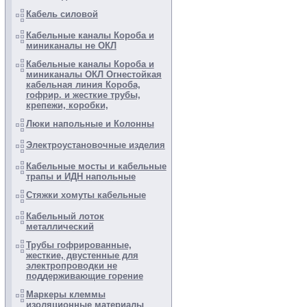
Кабель силовой
Кабельные каналы Короба и
миниканалы не ОКЛ
Кабельные каналы Короба и
миниканалы ОКЛ Огнестойкая
кабельная линия Короба,
гофрир. и жесткие трубы,
крепежи, коробки,
Люки напольные и Колонны
Электроустановочные изделия
Кабельные мосты и кабельные
трапы и ИДН напольные
Стяжки хомуты кабельные
Кабельный лоток
металлический
Трубы гофрированные,
жесткие, двустенные для
электропроводки не
поддерживающие горение
Маркеры клеммы
изоляционные материалы