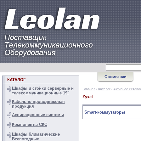
КАТАЛОГ
Шкафы и стойки серверные и
Главная
/
Каталог
/
Активное сетево
телекоммуникационные 19"
Zyxel
Кабельно-проводниковая
продукция
Smart-коммутаторы
Аспирационные системы
Компоненты СКС
Шкафы Климатические
Всепогодные