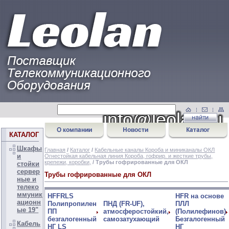
КАТАЛОГ
Шкафы
Главная
/
Каталог
/
Кабельные каналы Короба и миниканалы ОКЛ
и
Огнестойкая кабельная линия Короба, гофрир. и жесткие трубы,
крепежи, коробки,
/ Трубы гофрированные для ОКЛ
стойки
сервер
Трубы гофрированные для ОКЛ
ные и
телеко
ммуник
HFFRLS
HFR на основе
ационн
Полипропилен
ПНД (FR-UF),
ПЛЛ
ые 19"
ПП
атмосферостойкий,
(Полилефинов)
безгалогенный
самозатухающий
Безгалогенный
Кабель
НГ LS
НГ