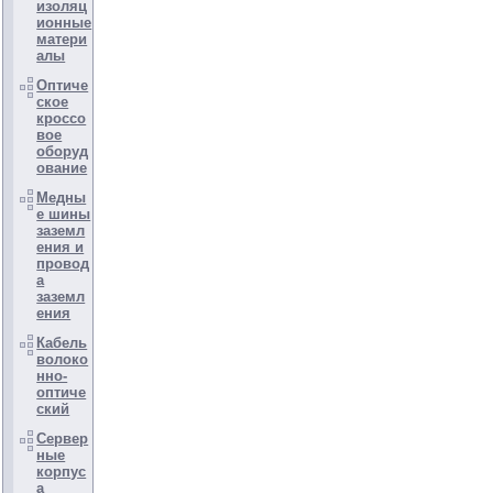
изоляц
ионные
матери
алы
Оптиче
ское
кроссо
вое
оборуд
ование
Медны
е шины
заземл
ения и
провод
а
заземл
ения
Кабель
волоко
нно-
оптиче
ский
Сервер
ные
корпус
а