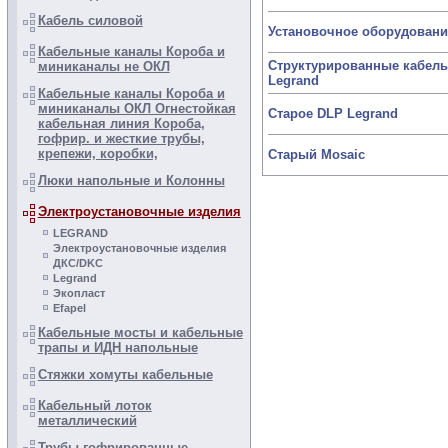
Кабель силовой
Установочное оборудовани
Кабельные каналы Короба и
Структурированные кабел
миниканалы не ОКЛ
Legrand
Кабельные каналы Короба и
миниканалы ОКЛ Огнестойкая
Старое DLP Legrand
кабельная линия Короба,
гофрир. и жесткие трубы,
крепежи, коробки,
Старый Mosaic
Люки напольные и Колонны
Электроустановочные изделия
LEGRAND
Электроустановочные изделия
ДКС/DKC
Legrand
Экопласт
Efapel
Кабельные мосты и кабельные
трапы и ИДН напольные
Стяжки хомуты кабельные
Кабельный лоток
металлический
Трубы гофрированные,