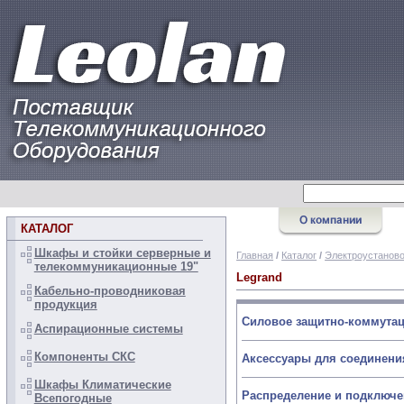
КАТАЛОГ
Шкафы и стойки серверные и
Главная
/
Каталог
/
Электроустанов
телекоммуникационные 19"
Legrand
Кабельно-проводниковая
продукция
Силовое защитно-коммута
Аспирационные системы
Компоненты СКС
Аксессуары для соединени
Шкафы Климатические
Распределение и подключе
Всепогодные