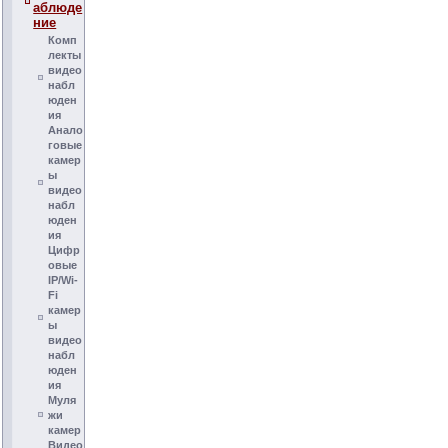
аблюде
ние
Комп
лекты
видео
набл
юден
ия
Анало
говые
камер
ы
видео
набл
юден
ия
Цифр
овые
IP/Wi-
Fi
камер
ы
видео
набл
юден
ия
Муля
жи
камер
Видео