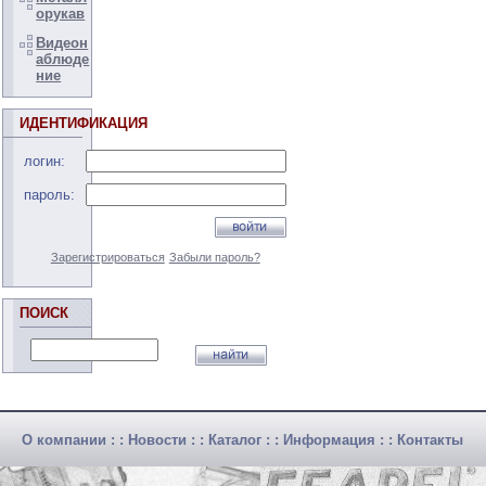
орукав
Видеон
аблюде
ние
ИДЕНТИФИКАЦИЯ
логин:
пароль:
Зарегистрироваться
Забыли пароль?
ПОИСК
О компании
: :
Новости
: :
Каталог
: :
Информация
: :
Контакты