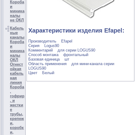
Короба
и
миника
налы
не ОКЛ
Кабель
Характеристики изделия Efapel:
ные
каналы
Производитель Efapel
Короба
Серия Logus90
и
Комментарий для серии LOGUS90
миника
Способ монтажа фронтальный
налы
Базовая единица шт
ОКЛ
Область применения для мини-канала серии
Огнест
LOGUS90
ойкая
Цвет Белый
кабель
ная
линия
Короба
,
гофрир
. и
жестки
е
трубы,
крепеж
и,
коробк
и,