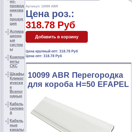
но-
провод
Артикул: 10099 ABR
никова
Цена роз.:
я
продук
318.78 Руб
ция
Аспира
ционн
ые
систем
ы
Цена крупный опт: 318.78 Руб
Цена опт: 318.78 Руб
Компон
енты
СКС
10099 ABR Перегородка
Шкафы
Климат
для короба H=50 EFAPEL
ически
е
Всепог
одные
Кабель
силово
й
Кабель
ные
каналы