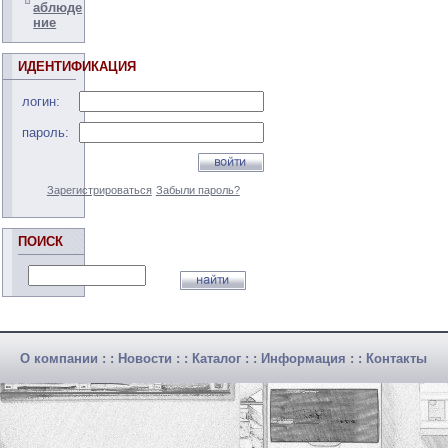
аблюде
ние
ИДЕНТИФИКАЦИЯ
логин:
пароль:
Зарегистрироваться
Забыли пароль?
ПОИСК
О компании
: :
Новости
: :
Каталог
: :
Информация
: :
Контакты