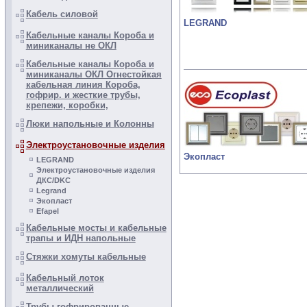
Кабель силовой
LEGRAND
Кабельные каналы Короба и
миниканалы не ОКЛ
Кабельные каналы Короба и
миниканалы ОКЛ Огнестойкая
кабельная линия Короба,
гофрир. и жесткие трубы,
крепежи, коробки,
Люки напольные и Колонны
Электроустановочные изделия
Экопласт
LEGRAND
Электроустановочные изделия
ДКС/DKC
Legrand
Экопласт
Efapel
Кабельные мосты и кабельные
трапы и ИДН напольные
Стяжки хомуты кабельные
Кабельный лоток
металлический
Трубы гофрированные,