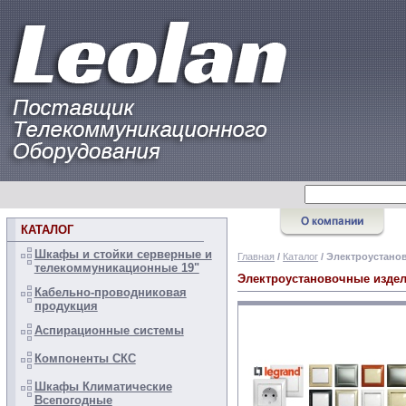
КАТАЛОГ
Шкафы и стойки серверные и
Главная
/
Каталог
/ Электроустано
телекоммуникационные 19"
Электроустановочные изде
Кабельно-проводниковая
продукция
Аспирационные системы
Компоненты СКС
Шкафы Климатические
Всепогодные