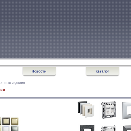
вочные изделия
лия