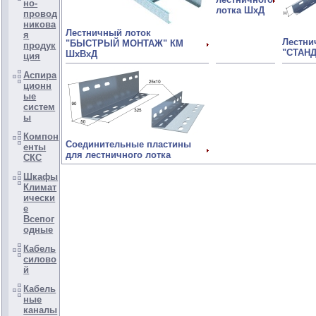
но-
лотка ШхД
провод
никова
Лестничный лоток
я
Лестни
"БЫСТРЫЙ МОНТАЖ" КМ
продук
"СТАН
ШхВхД
ция
Аспира
ционн
ые
систем
ы
Компон
Соединительные пластины
енты
для лестничного лотка
СКС
Шкафы
Климат
ически
е
Всепог
одные
Кабель
силово
й
Кабель
ные
каналы