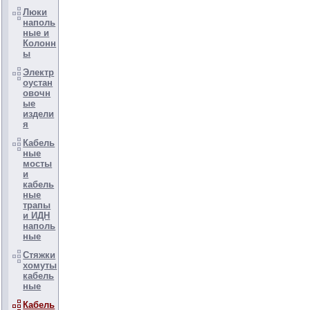
Люки
наполь
ные и
Колонн
ы
Электр
оустан
овочн
ые
издели
я
Кабель
ные
мосты
и
кабель
ные
трапы
и ИДН
наполь
ные
Стяжки
хомуты
кабель
ные
Кабель