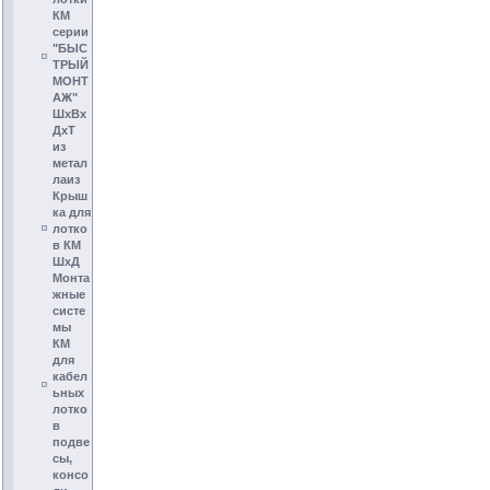
КМ
серии
"БЫС
ТРЫЙ
МОНТ
АЖ"
ШхВх
ДхТ
из
метал
лаиз
Крыш
ка для
лотко
в КМ
ШхД
Монта
жные
систе
мы
КМ
для
кабел
ьных
лотко
в
подве
сы,
консо