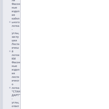
ли
Фасон
ные
издел
ия
кабел
ьного
лотка
-
углы,
заглу
шки
Лестн
ичны
й
лоток
КМ
Фасон
ные
издел
ия
лестн
ичног
о
лотка
"СТАН
ДАРТ"
-
углы,
ответ