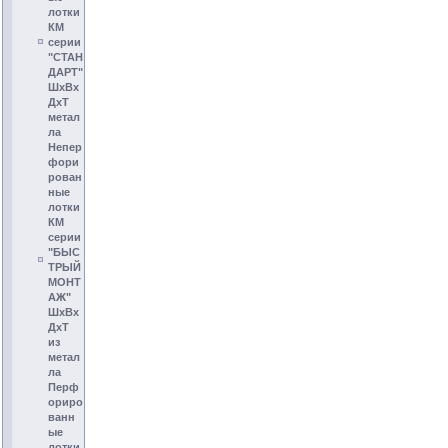
лотки
КМ
серии
"СТАН
ДАРТ"
ШхВх
ДхТ
метал
ла
Непер
фори
рован
ные
лотки
КМ
серии
"БЫС
ТРЫЙ
МОНТ
АЖ"
ШхВх
ДхТ
из
метал
ла
Перф
ориро
ванн
ые
лотки