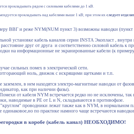
ется прокладывать рядом с силовыми кабелями до 1 кВ.
омендуется прокладывать над кабелями выше 1 кВ; при этом их
следует отделя
имеру ВВГ и реже NYM(NUM пункт 3) возможны наводки (пункт 
ьной установке кабель каналов серии INSTA Экопласт , внутри к
 расстояние друг от друга и соответственно силовой кабель к 
одки на информационные не экранированные кабели (к примеру
учае сильных помех в электрической сети.
отгорающий ноль, движок с искрящими щетками и т.п.
е заземлен, в нем находятся электро-магнитные наводки от фазо
индикатор, как при наличии фазы).
омехи от кабеля NYM встречается редко но не исключены, так 
ки, наводимые в PE от L и N, складываются в противофазе.
 "круглом" проводники лежат также как в NYM, в нормальном 
же одинаковое,но по практике намного чаще встречаются наводк
регородки в коробе (кабель канал) НЕОБХОДИМО!