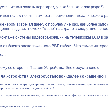
ется использовать перегородку в кабель каналах (короб)!
имся целью понять важность применения механического раз
нженером встречал данную проблему не раз, наиболее зап
дения выдавал помехи "мыло" на экране в следствие непо
и монтаже системы видеотрансляции на телевизоры LCD в з
и от близко расположенного ВВГ кабеля. Что самое интере
ель.
лему со стороны Правил Устройства Электроустановок.
ла Устройства Электроустановок (далее сокращенно П
крытая полая конструкция прямоугольного или другого сечения, предназначенн
проложенных в нем проводов и кабелей.
и с открываемыми крышками, со сплошными или перфорированными стенками 
омещениях и наружных установках.