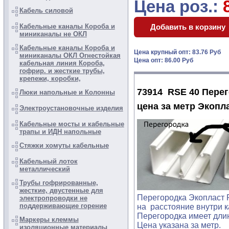
Цена роз.:
Кабель силовой
Кабельные каналы Короба и
миниканалы не ОКЛ
Кабельные каналы Короба и
Цена крупный опт: 83.76 Руб
миниканалы ОКЛ Огнестойкая
Цена опт: 86.00 Руб
кабельная линия Короба,
гофрир. и жесткие трубы,
крепежи, коробки,
73914 RSE 40 Перег
Люки напольные и Колонны
цена за метр Экопл
Электроустановочные изделия
Кабельные мосты и кабельные
трапы и ИДН напольные
Стяжки хомуты кабельные
Кабельный лоток
металлический
Трубы гофрированные,
жесткие, двустенные для
Перегородка Экопласт 
электропроводки не
поддерживающие горение
на расстояние внутри 
Перегородка имеет длин
Маркеры клеммы
Цена указана за метр.
изоляционные материалы