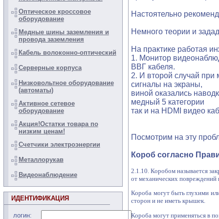
Оптическое кроссовое
Настоятельно рекоменду
оборудование
Немного теории и задад
Медные шины заземления и
провода заземления
На практике работая и
Кабель волоконно-оптический
1. Монитор видеонаблю
ВВГ кабеля.
Серверные корпуса
2. И второй случай пр
Низковольтное оборудование
сигналы на экраны,
(автоматы)
виной оказались наводк
медный 5 категории
Активное сетевое
так и на HDMI видео каб
оборудование
Акция!Остатки товара по
низким ценам!
Посмотрим на эту проб
Счетчики электроэнергии
Короб согласно
Прави
Металлорукав
2.1.10. Коробом называется за
Видеонаблюдение
от механических повреждений 
Короба могут быть глухими ил
ИДЕНТИФИКАЦИЯ
сторон и не иметь крышек.
Короба могут применяться в п
логин: