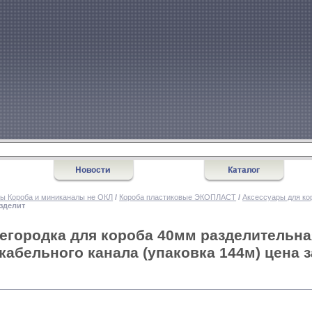
ы Короба и миниканалы не ОКЛ
/
Короба пластиковые ЭКОПЛАСТ
/
Аксессуары для ко
зделит
регородка для короба 40мм разделительна
кабельного канала (упаковка 144м) цена з