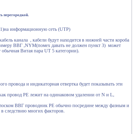
ть перегородкой.
1)на информационную сеть (UTP)
абель канала , кабели будут находится в нижней части короба
примеру ВВГ ,NYM(помех давать не должен пункт 3) может
 обычная Витая пара UT 5 категории).
вого провода и индикаторная отвертка будет показывать эти
как провод PE лежит на одинаковом удалении от N и L,
плоском ВВГ проводник РЕ обычно посредине между фазным и
и в следствию многих факторов.