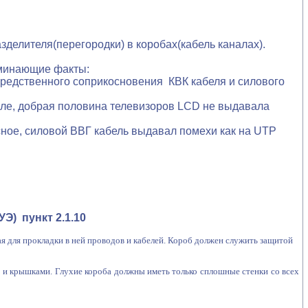
делителя(перегородки) в коробах(кабель каналах).
оминающие факты:
средственного соприкосновения КВК кабеля и силового
але, добрая половина телевизоров LCD не выдавала
сное, силовой ВВГ кабель выдавал помехи как на UTP
УЭ)
пункт 2.1.10
ая для прокладки в ней проводов и кабелей. Короб должен служить защитой
и крышками. Глухие короба должны иметь только сплошные стенки со всех