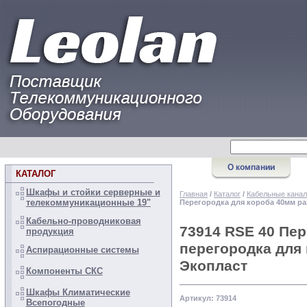
КАТАЛОГ
Шкафы и стойки серверные и
Главная
/
Каталог
/
Кабельные канал
телекоммуникационные 19"
Перегородка для короба 40мм ра
Кабельно-проводниковая
73914 RSE 40 Пе
продукция
перегородка для 
Аспирационные системы
Экопласт
Компоненты СКС
Шкафы Климатические
Артикул: 73914
Всепогодные