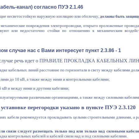
абель-канал) согласно ПУЭ 2.1.46
еющие несветостойкую наружную изоляцию или оболочку,
должны быть защище
ны механические повреждения электропроводки, открыто проложенные провод
твуют или недостаточно стойки по отношению к механическим воздейс
ом случае нас с Вами интересует пункт 2.3.86 - 1
ном случае речь идет о ПРАВИЛЕ ПРОКЛАДКА КАБЕЛЬНЫХ ЛИНИ
ладке кабельных линий расстояние по горизонтали в свету между кабелями дол
лями до 10 кВ, а также между ними и контрольными кабелями;
5 кВ и между ними и другими кабелями;
сплуатируемыми различными организациями, а также между силовыми кабелями
 установке перегородки указано в пункте ПУЭ 2.3.120
ниях кабели рекомендуется прокладывать целыми строительными длинами, а р
ли связи следует размещать только под или только над силовыми кабелям
адка контрольных кабелей и кабелей связи над и под силовыми кабелями.