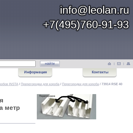
робов INSTA
/
Пререгородки для короба
/
Перегородки для короба
/ 73914 RSE 40
я
а метр