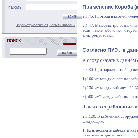
Применение Короба (к
пароль:
2.1.46. Провода и кабели, им
2.1.47. В местах, где возмож
Зарегистрироваться
Забыли пароль?
если такие оболочки отсутс
электропроводки.
ПОИСК
Согласно ПУЭ , в данн
К слову сказать в дан
2.3.86. При параллельной прок
1) 100 мм между силовыми кабе
2) 250 мм между кабелями 20-3
3) 500 мм* между кабелями, эк
Также о требование к
2.3.120. В кабельных сооруже
следующим:
1.
Контрольные кабели и кабе
ответвления допускается прокл