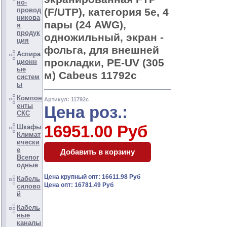
но-
(F/UTP), категория 5e, 4
провод
никова
пары (24 AWG),
я
продук
одножильный, экран -
ция
фольга, для внешней
Аспира
прокладки, PE-UV (305
ционн
ые
м) Cabeus 11792c
систем
ы
Компон
Артикул: 11792c
енты
Цена роз.:
СКС
16951.00 Руб
Шкафы
Климат
ически
е
Всепог
одные
Цена крупный опт: 16611.98 Руб
Кабель
Цена опт: 16781.49 Руб
силово
й
Кабель
ные
каналы