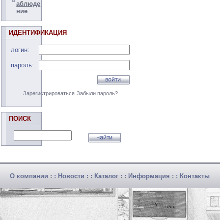
аблюде
ние
ИДЕНТИФИКАЦИЯ
логин:
пароль:
Зарегистрироваться
Забыли пароль?
ПОИСК
О компании
: :
Новости
: :
Каталог
: :
Информация
: :
Контакты