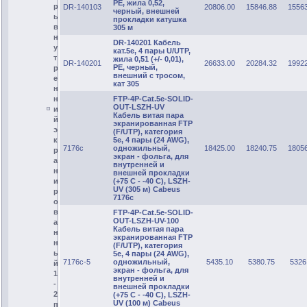
PE, жила 0,52,
р
DR-140103
20806.00
15846.88
1556
черный, внешней
ы
прокладки катушка
в
305 м
н
DR-140201 Кабель
у
кат.5е, 4 пары U/UTP,
т
жила 0,51 (+/- 0,01),
DR-140201
26633.00
20284.32
1992
PE, черный,
р
внешний с тросом,
е
кат 305
н
FTP-4P-Cat.5e-SOLID-
н
OUT-LSZH-UV
и
Кабель витая пара
й
экранированная FTP
э
(F/UTP), категория
5e, 4 пары (24 AWG),
к
7176c
одножильный,
18425.00
18240.75
1805
р
экран - фольга, для
а
внутренней и
н
внешней прокладки
(+75 C - -40 C), LSZH-
и
UV (305 м) Cabeus
р
7176c
о
в
FTP-4P-Cat.5e-SOLID-
OUT-LSZH-UV-100
а
Кабель витая пара
н
экранированная FTP
н
(F/UTP), категория
ы
5e, 4 пары (24 AWG),
7176c-5
одножильный,
5435.10
5380.75
5326
й
экран - фольга, для
1
внутренней и
-
внешней прокладки
2
(+75 C - -40 C), LSZH-
UV (100 м) Cabeus
п