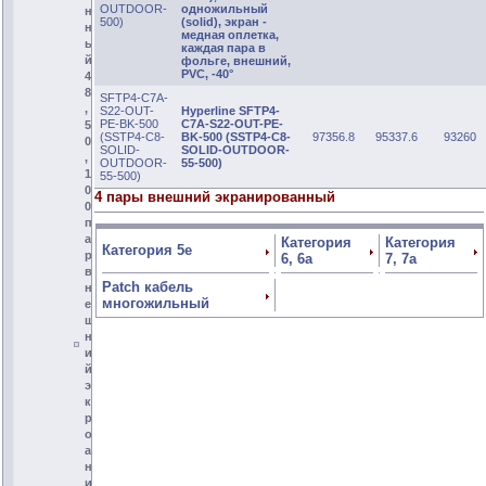
OUTDOOR-
одножильный
н
500)
(solid), экран -
н
медная оплетка,
ы
каждая пара в
й
фольге, внешний,
PVC, -40°
4
8
SFTP4-C7A-
,
S22-OUT-
Hyperline SFTP4-
PE-BK-500
C7A-S22-OUT-PE-
5
(SSTP4-C8-
BK-500 (SSTP4-C8-
97356.8
95337.6
93260
0
SOLID-
SOLID-OUTDOOR-
,
OUTDOOR-
55-500)
1
55-500)
0
4 пары внешний экранированный
0
п
а
Категория
Категория
Категория 5е
р
6, 6а
7, 7а
в
Patch кабель
н
многожильный
е
ш
н
и
й
э
к
р
о
а
н
и