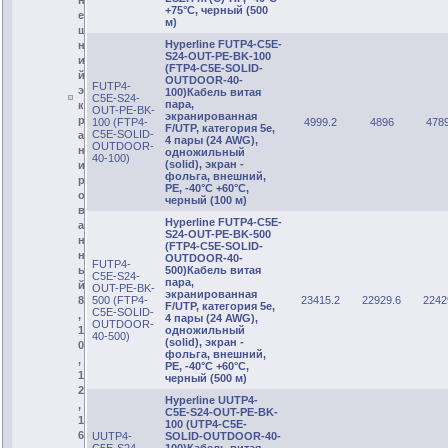
н
+75°С, черный (500
е
м)
ш
Hyperline FUTP4-C5E-
н
S24-OUT-PE-BK-100
и
(FTP4-C5E-SOLID-
й
OUTDOOR-40-
FUTP4-
э
100)Кабель витая
C5E-S24-
пара,
к
OUT-PE-BK-
экранированная
р
100 (FTP4-
4999.2
4896
478
F/UTP, категория 5e,
C5E-SOLID-
а
4 пары (24 AWG),
OUTDOOR-
н
одножильный
40-100)
(solid), экран -
и
фольга, внешний,
р
PE, -40°C +60°C,
о
черный (100 м)
в
Hyperline FUTP4-C5E-
а
S24-OUT-PE-BK-500
н
(FTP4-C5E-SOLID-
н
OUTDOOR-40-
FUTP4-
500)Кабель витая
ы
C5E-S24-
пара,
й
OUT-PE-BK-
экранированная
500 (FTP4-
23415.2
22929.6
2242
8
F/UTP, категория 5e,
C5E-SOLID-
,
4 пары (24 AWG),
OUTDOOR-
одножильный
1
40-500)
(solid), экран -
0
фольга, внешний,
,
PE, -40°C +60°C,
1
черный (500 м)
2
Hyperline UUTP4-
,
C5E-S24-OUT-PE-BK-
1
100 (UTP4-C5E-
6
UUTP4-
SOLID-OUTDOOR-40-
C5E-S24-
100)Кабель витая