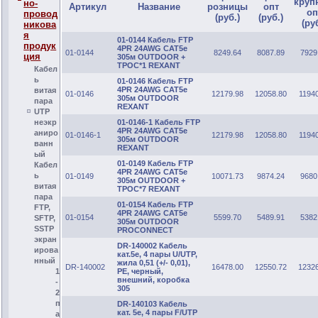
круп
но-
Артикул
Название
розницы
опт
оп
провод
(руб.)
(руб.)
(ру
никова
я
01-0144 Кабель FTP
продук
4PR 24AWG CAT5e
01-0144
8249.64
8087.89
7929
ция
305м OUTDOOR +
ТРОС*1 REXANT
Кабел
ь
01-0146 Кабель FTP
4PR 24AWG CAT5e
витая
01-0146
12179.98
12058.80
1194
305м OUTDOOR
пара
REXANT
UTP
01-0146-1 Кабель FTP
неэкр
4PR 24AWG CAT5e
аниро
01-0146-1
12179.98
12058.80
1194
305м OUTDOOR
ванн
REXANT
ый
01-0149 Кабель FTP
Кабел
4PR 24AWG CAT5e
ь
01-0149
10071.73
9874.24
9680
305м OUTDOOR +
витая
ТРОС*7 REXANT
пара
01-0154 Кабель FTP
FTP,
4PR 24AWG CAT5e
01-0154
5599.70
5489.91
5382
SFTP,
305м OUTDOOR
SSTP
PROCONNECT
экран
DR-140002 Кабель
ирова
кат.5е, 4 пары U/UTP,
нный
жила 0,51 (+/- 0,01),
DR-140002
16478.00
12550.72
1232
PE, черный,
1
внешний, коробка
-
305
2
п
DR-140103 Кабель
кат. 5е, 4 пары F/UTP
а