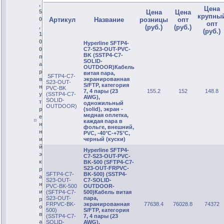
,
Цена
5
Цена
Цена
крупны
0
Артикул
Название
розницы
опт
опт
,
(руб.)
(руб.)
(руб.)
1
0
Hyperline SFTP4-
0
C7-S23-OUT-PVC-
BK (SSTP4-C7-
п
SOLID-
а
OUTDOOR)Кабель
р
витая пара,
SFTP4-C7-
в
экранированная
S23-OUT-
S/FTP, категория
н
PVC-BK
7, 4 пары (23
155.2
152
148.8
у
(SSTP4-C7-
AWG),
SOLID-
т
одножильный
OUTDOOR)
р
(solid), экран -
медная оплетка,
е
каждая пара в
н
фольге, внешний,
н
PVC, -40°C-+75°C,
и
черный (куски)
й
Hyperline SFTP4-
э
C7-S23-OUT-PVC-
к
BK-500 (SFTP4-C7-
S23-OUT-FRPVC-
р
SFTP4-C7-
BK-500) (SSTP4-
а
S23-OUT-
C7-SOLID-
н
PVC-BK-500
OUTDOOR-
и
(SFTP4-C7-
500)Кабель витая
S23-OUT-
пара,
р
FRPVC-BK-
экранированная
77638.4
76028.8
74372
о
500)
S/FTP, категория
в
(SSTP4-C7-
7, 4 пары (23
а
SOLID-
AWG),