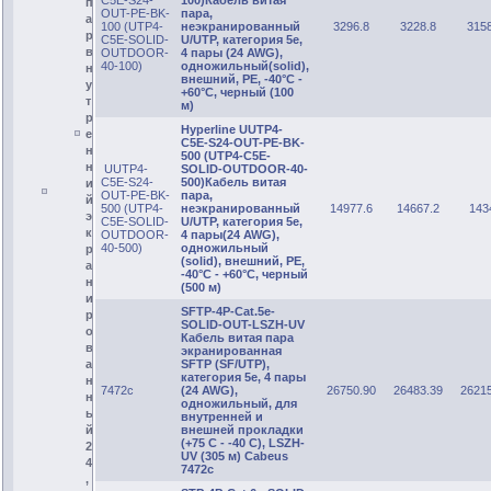
п
OUT-PE-BK-
пара,
а
100 (UTP4-
неэкранированный
3296.8
3228.8
315
р
C5E-SOLID-
U/UTP, категория 5e,
в
OUTDOOR-
4 пары (24 AWG),
40-100)
одножильный(solid),
н
внешний, PE, -40°C -
у
+60°C, черный (100
т
м)
р
Hyperline UUTP4-
е
C5E-S24-OUT-PE-BK-
н
500 (UTP4-C5E-
н
UUTP4-
SOLID-OUTDOOR-40-
C5E-S24-
500)Кабель витая
и
OUT-PE-BK-
пара,
й
500 (UTP4-
неэкранированный
14977.6
14667.2
143
э
C5E-SOLID-
U/UTP, категория 5e,
к
OUTDOOR-
4 пары(24 AWG),
40-500)
одножильный
р
(solid), внешний, PE,
а
-40°C - +60°C, черный
н
(500 м)
и
SFTP-4P-Cat.5e-
р
SOLID-OUT-LSZH-UV
о
Кабель витая пара
в
экранированная
SFTP (SF/UTP),
а
категория 5e, 4 пары
н
7472c
(24 AWG),
26750.90
26483.39
2621
н
одножильный, для
ы
внутренней и
внешней прокладки
й
(+75 C - -40 C), LSZH-
2
UV (305 м) Cabeus
4
7472c
,