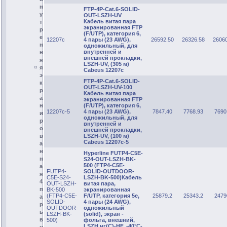
н
FTP-4P-Cat.6-SOLID-
у
OUT-LSZH-UV
Кабель витая пара
т
экранированная FTP
р
(F/UTP), категория 6,
е
12207c
4 пары (23 AWG),
26592.50
26326.58
2606
н
одножильный, для
внутренней и
н
внешней прокладки,
я
LSZH-UV, (305 м)
я
Cabeus 12207c
э
FTP-4P-Cat.6-SOLID-
к
OUT-LSZH-UV-100
р
Кабель витая пара
а
экранированная FTP
(F/UTP), категория 6,
н
12207c-5
4 пары (23 AWG),
7847.40
7768.93
7690
и
одножильный, для
р
внутренней и
о
внешней прокладки,
LSZH-UV, (100 м)
в
Cabeus 12207c-5
а
н
Hyperline FUTP4-C5E-
н
S24-OUT-LSZH-BK-
500 (FTP4-C5E-
а
FUTP4-
SOLID-OUTDOOR-
я
C5E-S24-
LSZH-BK-500)Кабель
4
OUT-LSZH-
витая пара,
п
BK-500
экранированная
(FTP4-C5E-
F/UTP, категория 5e,
25879.2
25343.2
2479
а
SOLID-
4 пары (24 AWG),
р
OUTDOOR-
одножильный
ы
LSZH-BK-
(solid), экран -
в
500)
фольга, внешний,
LSZH нг(С)-HF, -40°C-