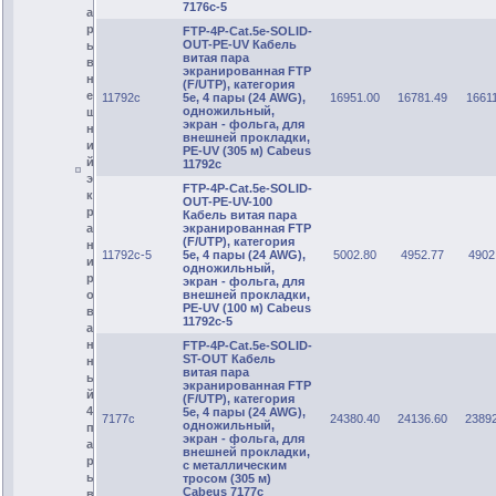
7176c-5
а
р
FTP-4P-Cat.5e-SOLID-
OUT-PE-UV Кабель
ы
витая пара
в
экранированная FTP
н
(F/UTP), категория
е
11792c
5e, 4 пары (24 AWG),
16951.00
16781.49
1661
одножильный,
ш
экран - фольга, для
н
внешней прокладки,
и
PE-UV (305 м) Cabeus
й
11792c
э
FTP-4P-Cat.5e-SOLID-
к
OUT-PE-UV-100
р
Кабель витая пара
экранированная FTP
а
(F/UTP), категория
н
11792c-5
5e, 4 пары (24 AWG),
5002.80
4952.77
4902
и
одножильный,
р
экран - фольга, для
внешней прокладки,
о
PE-UV (100 м) Cabeus
в
11792c-5
а
н
FTP-4P-Cat.5e-SOLID-
ST-OUT Кабель
н
витая пара
ы
экранированная FTP
й
(F/UTP), категория
4
5e, 4 пары (24 AWG),
7177c
24380.40
24136.60
2389
одножильный,
п
экран - фольга, для
а
внешней прокладки,
р
с металлическим
ы
тросом (305 м)
Cabeus 7177c
в