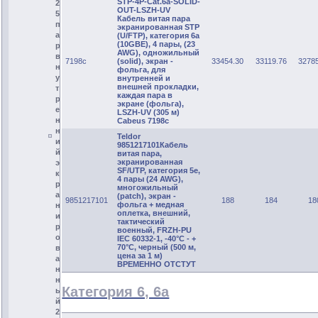
STP-4P-Cat.6a-SOLID-
2
OUT-LSZH-UV
5
Кабель витая пара
п
экранированная STP
а
(U/FTP), категория 6a
(10GBE), 4 пары, (23
р
AWG), одножильный
в
7198c
(solid), экран -
33454.30
33119.76
3278
н
фольга, для
у
внутренней и
внешней прокладки,
т
каждая пара в
р
экране (фольга),
е
LSZH-UV (305 м)
н
Cabeus 7198c
н
Teldor
и
9851217101Кабель
й
витая пара,
экранированная
э
SF/UTP, категория 5е,
к
4 пары (24 AWG),
р
многожильный
а
(patch), экран -
9851217101
188
184
18
фольга + медная
н
оплетка, внешний,
и
тактический
р
военный, FRZH-PU
о
IEC 60332-1, -40°C - +
70°C, черный (500 м,
в
цена за 1 м)
а
ВРЕМЕННО ОТСТУТ
н
н
Категория 6, 6а
ы
й
2