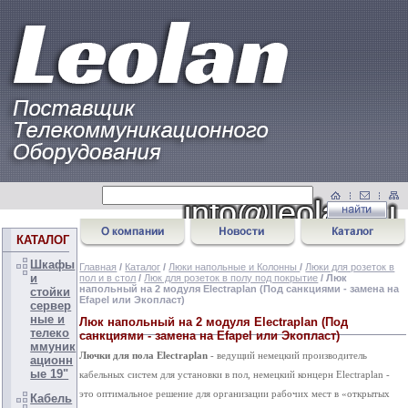
КАТАЛОГ
Шкафы
Главная
/
Каталог
/
Люки напольные и Колонны
/
Люки для розеток в
и
пол и в стол
/
Люк для розеток в полу под покрытие
/ Люк
напольный на 2 модуля Electraplan (Под санкциями - замена на
стойки
Efapel или Экопласт)
сервер
ные и
Люк напольный на 2 модуля Electraplan (Под
телеко
санкциями - замена на Efapel или Экопласт)
ммуник
Лючки для пола
Electraplan
- ведущий немецкий производитель
ационн
ые 19"
кабельных систем для установки в пол, немецкий концерн Electraplan -
это оптимальное решение для организации рабочих мест в «открытых
Кабель