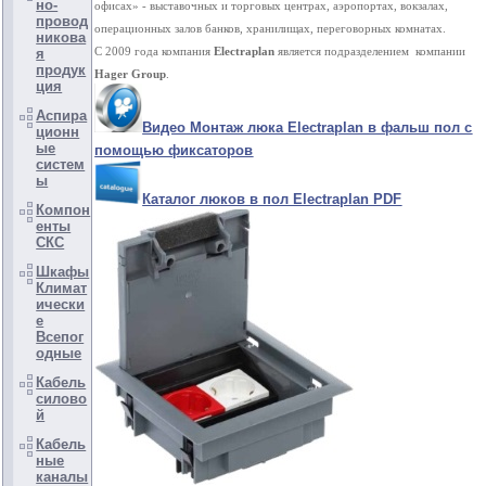
но-
офисах» - выставочных и торговых центрах, аэропортах, вокзалах,
провод
операционных залов банков, хранилищах, переговорных комнатах.
никова
С 2009 года компания
Electraplan
является подразделением компании
я
продук
Hager Group
.
ция
Аспира
Видео Монтаж люка Electraplan в фальш пол с
ционн
ые
помощью фиксаторов
систем
ы
Каталог люков в пол Electraplan PDF
Компон
енты
СКС
Шкафы
Климат
ически
е
Всепог
одные
Кабель
силово
й
Кабель
ные
каналы