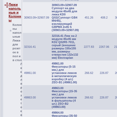
Люки
30903.09+32907.09
Суппорт на два
наполь
модуля 45х45 для
ные и
люка KD0
Колонн
30903.09+32907.09
Q02(Суппорт GB4
451.26
408.2
3
ы
M4/45),
изолирующий
Колон
GBPM4 2х45 S
ны
(30903.09+32907.09)
напол
32316.41 Люк на 2
ьные
модуля 45х45 мм
Люки
KD2 Q02R5 7011,
для
серый (внешние
32316.41
2277.83
2267.06
2
размеры 155х155
розет
мм, размеры
ок в
отверстия 132х132
пол и
мм) Electraplan
в стол
49861.00
Л
Фиксаторы (5-15
ю
мм.) для
к
49861.00
установки люков
266.62
226.87
2
д
в металлическую
коробку (4 шт.)
л
ZEO-B1 (49861.00)
я
р
49863.00
Фиксаторы (15-35
о
мм.) для
з
49863.00
установки люков
266.62
226.87
2
е
в фальшполы (4
т
шт.) ZEO-B2
(49863.00)
о
к
49864.00
в
Фиксаторы (35-50