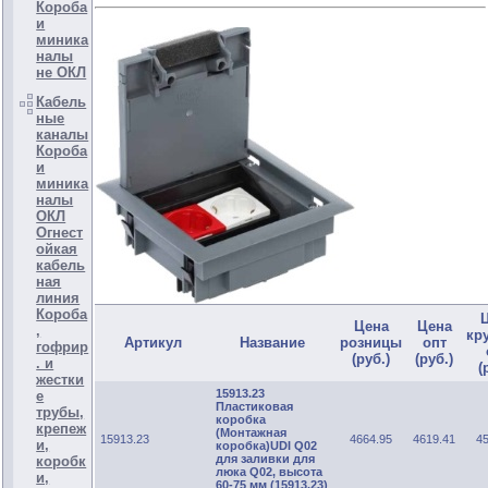
Короба
и
миника
налы
не ОКЛ
Кабель
ные
каналы
Короба
и
миника
налы
ОКЛ
Огнест
ойкая
кабель
ная
линия
Короба
Цена
Цена
,
кр
Артикул
Название
розницы
опт
гофрир
(руб.)
(руб.)
. и
(
жестки
15913.23
е
Пластиковая
трубы,
коробка
крепеж
(Монтажная
15913.23
4664.95
4619.41
4
и,
коробка)UDI Q02
для заливки для
коробк
люка Q02, высота
и,
60-75 мм (15913.23)