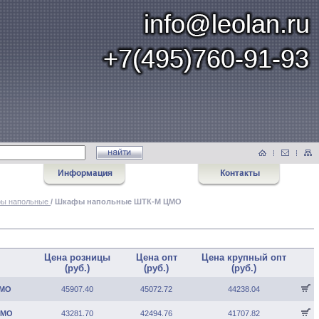
ы напольные
/ Шкафы напольные ШТК-М ЦМО
Цена розницы
Цена опт
Цена крупный опт
(руб.)
(руб.)
(руб.)
ЦМО
45907.40
45072.72
44238.04
ЦМО
43281.70
42494.76
41707.82