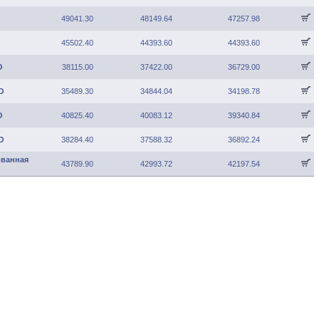
49041.30
48149.64
47257.98
45502.40
44393.60
44393.60
О
38115.00
37422.00
36729.00
О
35489.30
34844.04
34198.78
О
40825.40
40083.12
39340.84
О
38284.40
37588.32
36892.24
ованная
43789.90
42993.72
42197.54