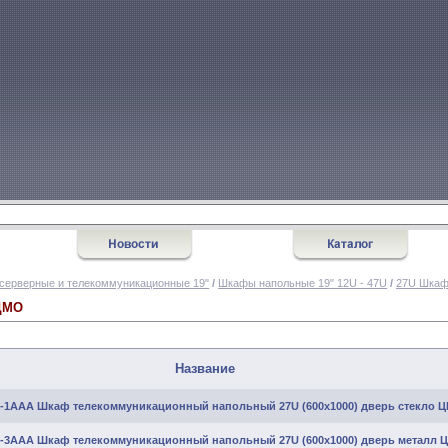
серверные и телекоммуникационные 19"
/
Шкафы напольные 19" 12U - 47U
/
27U Шкаф
ЦМО
Название
0-1ААА Шкаф телекоммуникационный напольный 27U (600x1000) дверь стекло 
0-3ААА Шкаф телекоммуникационный напольный 27U (600x1000) дверь металл 