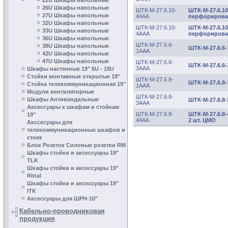
22U Шкафы напольные
26U Шкафы напольные
ШТК-М-27.6.10-
ШТК-М-27.6.1
27U Шкафы напольные
44АА
перфорирован
32U Шкафы напольные
ШТК-М-27.6.10-
ШТК-М-27.6.1
33U Шкафы напольные
4АAА
перфорирова
36U Шкафы напольные
ШТК-М-27.6.6-
38U Шкафы напольные
ШТК-М-27.6.6
1ААА
42U Шкафы напольные
47U Шкафы напольные
ШТК-М-27.6.6-
ШТК-М-27.6.6
3ААА
Шкафы настенные 19" 6U - 18U
Стойки монтажные открытые 19"
ШТК-М-27.6.8-
ШТК-М-27.6.8
Стойка телекоммуникационная 19"
1ААА
Модули вентиляторные
ШТК-М-27.6.8-
Шкафы Антивандальные
ШТК-М-27.6.8
3ААА
Аксессуары к шкафам и стойкам
ШТК-М-27.6.8-
ШТК-М-27.6.8
19"
44АА
2 шт. ЦМО
Акссесуары для
телекоммуникационных шкафов и
cтоек
Блок Розеток Силовые розетки RM
Шкафы стойки и аксесcуары 19"
TLK
Шкафы стойки и аксессуары 19"
Rittal
Шкафы стойки и аксесcуары 19"
ITK
Аксессуары для ШРН-10"
Кабельно-проводниковая
продукция