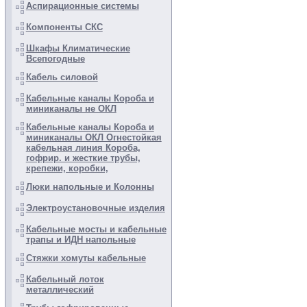
Аспирационные системы
Компоненты СКС
Шкафы Климатические
Всепогодные
Кабель силовой
Кабельные каналы Короба и
миниканалы не ОКЛ
Кабельные каналы Короба и
миниканалы ОКЛ Огнестойкая
кабельная линия Короба,
гофрир. и жесткие трубы,
крепежи, коробки,
Люки напольные и Колонны
Электроустановочные изделия
Кабельные мосты и кабельные
трапы и ИДН напольные
Стяжки хомуты кабельные
Кабельный лоток
металлический