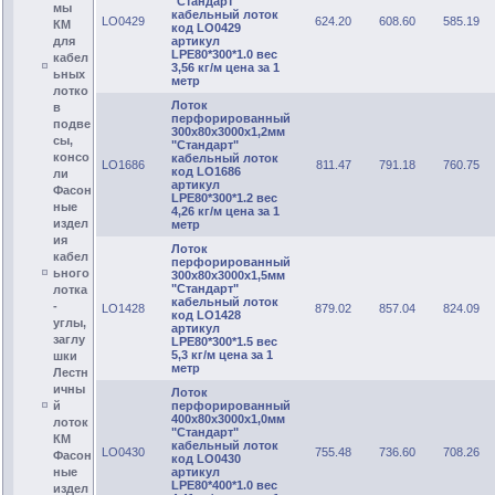
"Стандарт"
мы
кабельный лоток
LO0429
624.20
608.60
585.19
КМ
код LO0429
артикул
для
LPE80*300*1.0 вес
кабел
3,56 кг/м цена за 1
ьных
метр
лотко
Лоток
в
перфорированный
подве
300х80х3000х1,2мм
сы,
"Стандарт"
консо
кабельный лоток
LO1686
811.47
791.18
760.75
код LO1686
ли
артикул
Фасон
LPE80*300*1.2 вес
ные
4,26 кг/м цена за 1
издел
метр
ия
Лоток
кабел
перфорированный
ьного
300х80х3000х1,5мм
"Стандарт"
лотка
кабельный лоток
-
LO1428
879.02
857.04
824.09
код LO1428
углы,
артикул
заглу
LPE80*300*1.5 вес
5,3 кг/м цена за 1
шки
метр
Лестн
ичны
Лоток
перфорированный
й
400х80х3000х1,0мм
лоток
"Стандарт"
КМ
кабельный лоток
LO0430
755.48
736.60
708.26
Фасон
код LO0430
артикул
ные
LPE80*400*1.0 вес
издел