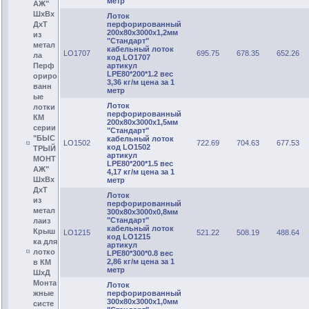
метр
АЖ"
ШхВх
Лоток
перфорированный
ДхТ
200х80х3000х1,2мм
из
"Стандарт"
метал
кабельный лоток
LO1707
695.75
678.35
652.26
ла
код LO1707
артикул
Перф
LPE80*200*1.2 вес
ориро
3,36 кг/м цена за 1
ванн
метр
ые
Лоток
лотки
перфорированный
КМ
200х80х3000х1,5мм
серии
"Стандарт"
"БЫС
кабельный лоток
LO1502
722.69
704.63
677.53
код LO1502
ТРЫЙ
артикул
МОНТ
LPE80*200*1.5 вес
АЖ"
4,17 кг/м цена за 1
ШхВх
метр
ДхТ
Лоток
из
перфорированный
метал
300х80х3000х0,8мм
"Стандарт"
лаиз
кабельный лоток
Крыш
LO1215
521.22
508.19
488.64
код LO1215
ка для
артикул
лотко
LPE80*300*0.8 вес
2,86 кг/м цена за 1
в КМ
метр
ШхД
Монта
Лоток
перфорированный
жные
300х80х3000х1,0мм
систе