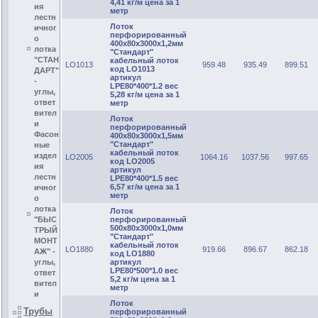
4,41 кг/м цена за 1
ия
метр
лестн
Лоток
ичног
перфорированный
о
400х80х3000х1,2мм
лотка
"Стандарт"
"СТАН
кабельный лоток
LO1013
959.48
935.49
899.51
код LO1013
ДАРТ"
артикул
-
LPE80*400*1.2 вес
углы,
5,28 кг/м цена за 1
ответ
метр
вител
Лоток
и
перфорированный
Фасон
400х80х3000х1,5мм
"Стандарт"
ные
кабельный лоток
издел
LO2005
1064.16
1037.56
997.65
код LO2005
ия
артикул
лестн
LPE80*400*1.5 вес
6,57 кг/м цена за 1
ичног
метр
о
лотка
Лоток
перфорированный
"БЫС
500х80х3000х1,0мм
ТРЫЙ
"Стандарт"
МОНТ
кабельный лоток
LO1880
919.66
896.67
862.18
АЖ" -
код LO1880
артикул
углы,
LPE80*500*1.0 вес
ответ
5,2 кг/м цена за 1
вител
метр
и
Лоток
Трубы
перфорированный