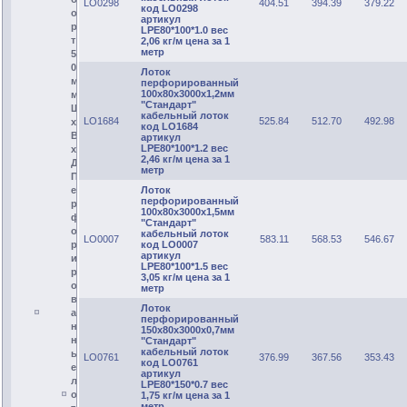
LO0298
404.51
394.39
379.22
код LO0298
о
артикул
р
LPE80*100*1.0 вес
т
2,06 кг/м цена за 1
метр
5
0
Лоток
м
перфорированный
100х80х3000х1,2мм
м
"Стандарт"
Ш
кабельный лоток
LO1684
525.84
512.70
492.98
х
код LO1684
В
артикул
LPE80*100*1.2 вес
х
2,46 кг/м цена за 1
Д
метр
П
Лоток
е
перфорированный
р
100х80х3000х1,5мм
ф
"Стандарт"
о
кабельный лоток
LO0007
583.11
568.53
546.67
код LO0007
р
артикул
и
LPE80*100*1.5 вес
р
3,05 кг/м цена за 1
о
метр
в
Лоток
а
перфорированный
н
150х80х3000х0,7мм
н
"Стандарт"
кабельный лоток
ы
LO0761
376.99
367.56
353.43
код LO0761
е
артикул
л
LPE80*150*0.7 вес
о
1,75 кг/м цена за 1
метр