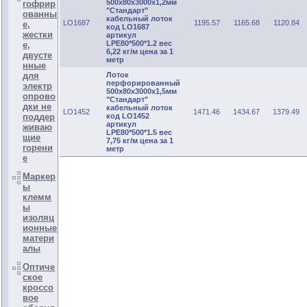
500х80х3000х1,2мм
гофрир
"Стандарт"
ованны
кабельный лоток
LO1687
1195.57
1165.68
1120.84
е,
код LO1687
жестки
артикул
LPE80*500*1.2 вес
е,
6,22 кг/м цена за 1
двусте
метр
нные
Лоток
для
перфорированный
электр
500х80х3000х1,5мм
опрово
"Стандарт"
дки не
кабельный лоток
LO1452
1471.46
1434.67
1379.49
код LO1452
поддер
артикул
живаю
LPE80*500*1.5 вес
щие
7,75 кг/м цена за 1
горени
метр
е
Маркер
ы
клемм
ы
изоляц
ионные
матери
алы
Оптиче
ское
кроссо
вое