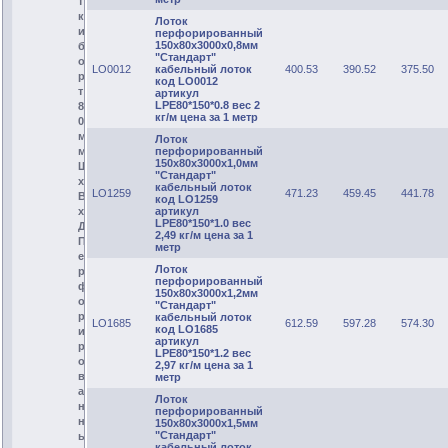
т
к
Лоток
и
перфорированный
150х80х3000х0,8мм
б
"Стандарт"
о
LO0012
кабельный лоток
400.53
390.52
375.50
р
код LO0012
т
артикул
LPE80*150*0.8 вес 2
8
кг/м цена за 1 метр
0
м
Лоток
перфорированный
м
150х80х3000х1,0мм
Ш
"Стандарт"
х
кабельный лоток
LO1259
471.23
459.45
441.78
В
код LO1259
артикул
х
LPE80*150*1.0 вес
Д
2,49 кг/м цена за 1
П
метр
е
Лоток
р
перфорированный
ф
150х80х3000х1,2мм
о
"Стандарт"
р
кабельный лоток
LO1685
612.59
597.28
574.30
код LO1685
и
артикул
р
LPE80*150*1.2 вес
о
2,97 кг/м цена за 1
в
метр
а
Лоток
н
перфорированный
н
150х80х3000х1,5мм
"Стандарт"
ы
кабельный лоток