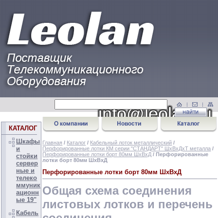
КАТАЛОГ
Шкафы
Главная
/
Каталог
/
Кабельный лоток металлический
/
и
Перфорированные лотки КМ серии "СТАНДАРТ" ШхВхДхТ металла
/
Перфорированные лотки борт 80мм ШхВхД
/ Перфорированные
стойки
лотки борт 80мм ШхВхД
сервер
ные и
Перфорированные лотки борт 80мм ШхВхД
телеко
ммуник
Общая схема соединения
ационн
ые 19"
листовых лотков и перечень
Кабель
соединения.