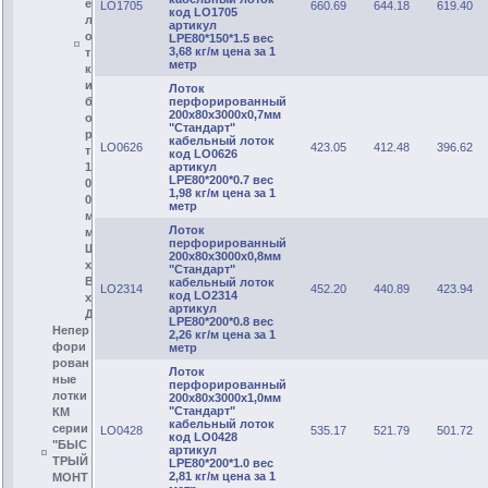
е
LO1705
660.69
644.18
619.40
код LO1705
л
артикул
о
LPE80*150*1.5 вес
3,68 кг/м цена за 1
т
метр
к
и
Лоток
перфорированный
б
200х80х3000х0,7мм
о
"Стандарт"
р
кабельный лоток
LO0626
423.05
412.48
396.62
т
код LO0626
артикул
1
LPE80*200*0.7 вес
0
1,98 кг/м цена за 1
0
метр
м
Лоток
м
перфорированный
Ш
200х80х3000х0,8мм
х
"Стандарт"
В
кабельный лоток
LO2314
452.20
440.89
423.94
код LO2314
х
артикул
Д
LPE80*200*0.8 вес
Непер
2,26 кг/м цена за 1
фори
метр
рован
Лоток
ные
перфорированный
лотки
200х80х3000х1,0мм
"Стандарт"
КМ
кабельный лоток
серии
LO0428
535.17
521.79
501.72
код LO0428
"БЫС
артикул
ТРЫЙ
LPE80*200*1.0 вес
2,81 кг/м цена за 1
МОНТ