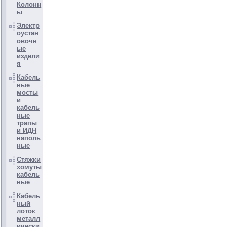
Колонн
ы
Электр
оустан
овочн
ые
издели
я
Кабель
ные
мосты
и
кабель
ные
трапы
и ИДН
наполь
ные
Стяжки
хомуты
кабель
ные
Кабель
ный
лоток
металл
ически