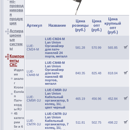
но-
провод
никова
я
продук
Цена
Цена
Цена
ция
крупный
Артикул
Название
розницы
опт
опт
(руб.)
(руб.)
Аспира
(руб.)
ционн
LUE-CM24-M
ые
Lan Union
систем
LUE-
Органайзер
581.28
570.99
565.85
ы
CM24-M
для патч-
панелей 24
Компон
порта, металл
енты
LUE-CM48-M
СКС
Lan Union
Органайзер
Издел
LUE-
для патч-
840.35
825.48
818.04
ия
CM48-M
панелей 48
анало
портов,
г
металл
Krone
LUE-CM5R-1U
Eurola
Lan Union
n
LUE-
Кабельный
465.19
456.96
452.84
Патч-
CM5R-1U
организатор, 5
колец, 1U,
корд
цвет черный
ы RJ
45
LUE-CM7R-1U
Lan Union
катего
LUE-
Кабельный
рии
511.81
502.75
498.22
CM7R-1U
организатор, 7
5е и 6
колец, 1U,