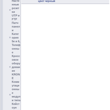
Насте
цвет черный
нные
розет
ки
UTP и
FTP
Патч-
панел
и
Катег
ория
5e и 6,
Телеф
онны
е
Кросс
овое
обору
дован
ие
KRON
E
Комм
утаци
онны
е
модул
и типа
Кейст
оун