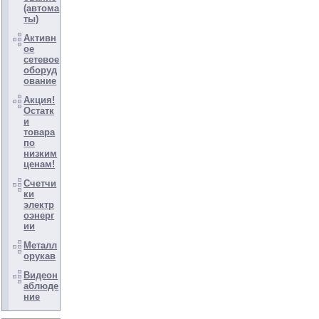
(автома
ты)
Активн
ое
сетевое
оборуд
ование
Акция!
Остатк
и
товара
по
низким
ценам!
Счетчи
ки
электр
оэнерг
ии
Металл
орукав
Видеон
аблюде
ние