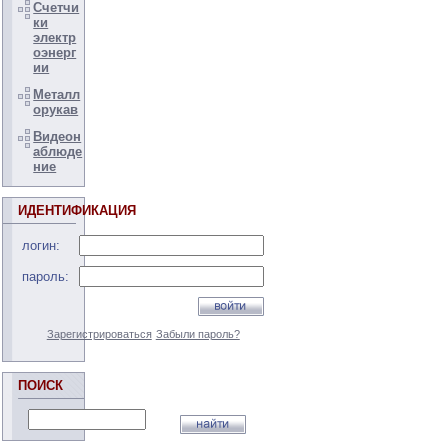
Счетчи
ки
электр
оэнерг
ии
Металл
орукав
Видеон
аблюде
ние
ИДЕНТИФИКАЦИЯ
логин:
пароль:
Зарегистрироваться
Забыли пароль?
ПОИСК