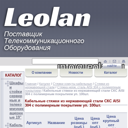
КАТАЛОГ
Шкафы
Главная
/
Каталог
/
Стяжки хомуты кабельные
/
Стяжки из
и
нержавеющей стали
/
Стяжка нерж. сталь AISI 304 с полимерным
покрытием
/ Кабельные стяжки из нержавеющей стали СКС AISI
стойки
304 с полимерным покрытием уп. 100шт.
сервер
ные и
Кабельные стяжки из нержавеющей стали СКС AISI
телеко
304 с полимерным покрытием уп. 100шт.
ммуник
ационн
Цена
ые 19"
Цена
Цена
крупный
Артикул
Название
розницы
опт
Кабель
опт
(руб.)
(руб.)