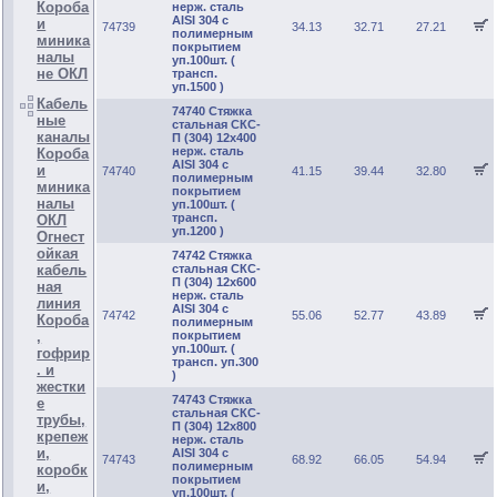
Короба
нерж. сталь
AISI 304 с
и
74739
34.13
32.71
27.21
полимерным
миника
покрытием
налы
уп.100шт. (
не ОКЛ
трансп.
уп.1500 )
Кабель
74740 Стяжка
ные
стальная СКС-
каналы
П (304) 12х400
нерж. сталь
Короба
AISI 304 с
и
74740
41.15
39.44
32.80
полимерным
миника
покрытием
налы
уп.100шт. (
трансп.
ОКЛ
уп.1200 )
Огнест
ойкая
74742 Стяжка
кабель
стальная СКС-
П (304) 12х600
ная
нерж. сталь
линия
AISI 304 с
74742
55.06
52.77
43.89
Короба
полимерным
,
покрытием
уп.100шт. (
гофрир
трансп. уп.300
. и
)
жестки
74743 Стяжка
е
стальная СКС-
трубы,
П (304) 12х800
крепеж
нерж. сталь
и,
AISI 304 с
74743
68.92
66.05
54.94
полимерным
коробк
покрытием
и,
уп.100шт. (