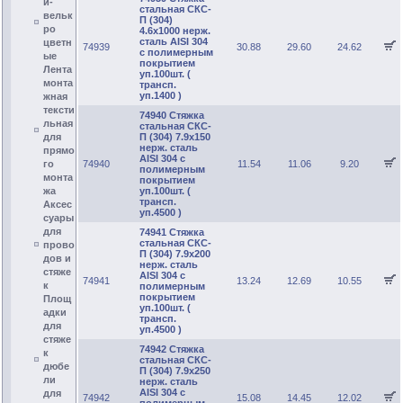
и-
стальная СКС-
вельк
П (304)
ро
4.6х1000 нерж.
сталь AISI 304
цветн
74939
30.88
29.60
24.62
с полимерным
ые
покрытием
Лента
уп.100шт. (
монта
трансп.
уп.1400 )
жная
тексти
74940 Стяжка
льная
стальная СКС-
для
П (304) 7.9х150
нерж. сталь
прямо
AISI 304 с
го
74940
11.54
11.06
9.20
полимерным
монта
покрытием
жа
уп.100шт. (
трансп.
Аксес
уп.4500 )
суары
для
74941 Стяжка
стальная СКС-
прово
П (304) 7.9х200
дов и
нерж. сталь
стяже
AISI 304 с
74941
13.24
12.69
10.55
к
полимерным
покрытием
Площ
уп.100шт. (
адки
трансп.
для
уп.4500 )
стяже
74942 Стяжка
к
стальная СКС-
дюбе
П (304) 7.9х250
ли
нерж. сталь
AISI 304 с
для
74942
15.08
14.45
12.02