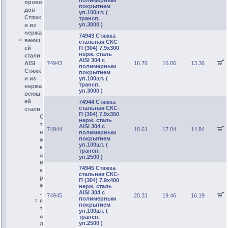
полимерным
прово
покрытием
дов
уп.100шт. (
Стяжк
трансп.
уп.3000 )
и из
нержа
74943 Стяжка
веющ
стальная СКС-
ей
П (304) 7.9х300
нерж. сталь
стали
AISI 304 с
AISI
74943
16.76
16.06
13.36
полимерным
Стяжк
покрытием
и из
уп.100шт. (
трансп.
нержа
уп.3000 )
веющ
ей
74944 Стяжка
стальная СКС-
стали
П (304) 7.9х350
С
нерж. сталь
т
AISI 304 с
74944
18.61
17.84
14.84
я
полимерным
покрытием
ж
уп.100шт. (
к
трансп.
а
уп.2500 )
н
74945 Стяжка
е
стальная СКС-
р
П (304) 7.9х400
ж
нерж. сталь
AISI 304 с
.
74945
20.31
19.46
16.19
полимерным
с
покрытием
т
уп.100шт. (
а
трансп.
уп.2500 )
л