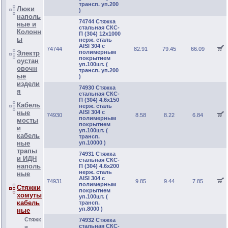
трансп. уп.200
Люки
)
наполь
74744 Стяжка
ные и
стальная СКС-
Колонн
П (304) 12х1000
ы
нерж. сталь
AISI 304 с
74744
82.91
79.45
66.09
полимерным
Электр
покрытием
оустан
уп.100шт. (
овочн
трансп. уп.200
ые
)
издели
74930 Стяжка
я
стальная СКС-
П (304) 4.6х150
Кабель
нерж. сталь
ные
AISI 304 с
74930
8.58
8.22
6.84
полимерным
мосты
покрытием
и
уп.100шт. (
кабель
трансп.
ные
уп.10000 )
трапы
74931 Стяжка
и ИДН
стальная СКС-
наполь
П (304) 4.6х200
нерж. сталь
ные
AISI 304 с
74931
9.85
9.44
7.85
полимерным
Стяжки
покрытием
хомуты
уп.100шт. (
кабель
трансп.
уп.8000 )
ные
Стяжк
74932 Стяжка
стальная СКС-
и