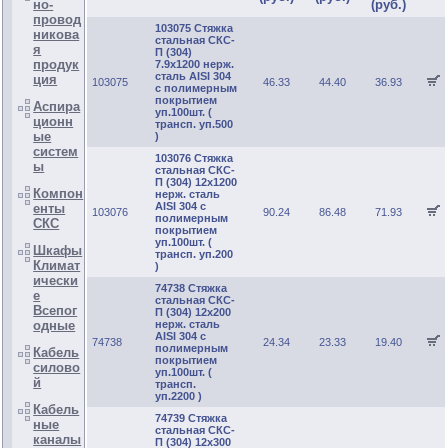
но-
(руб.)
провод
103075 Стяжка
никова
стальная СКС-
я
П (304)
продук
7.9х1200 нерж.
сталь AISI 304
ция
103075
46.33
44.40
36.93
с полимерным
покрытием
Аспира
уп.100шт. (
ционн
трансп. уп.500
ые
)
систем
103076 Стяжка
ы
стальная СКС-
П (304) 12х1200
Компон
нерж. сталь
AISI 304 с
енты
103076
90.24
86.48
71.93
полимерным
СКС
покрытием
уп.100шт. (
Шкафы
трансп. уп.200
Климат
)
ически
74738 Стяжка
е
стальная СКС-
Всепог
П (304) 12х200
одные
нерж. сталь
AISI 304 с
74738
24.34
23.33
19.40
полимерным
Кабель
покрытием
силово
уп.100шт. (
й
трансп.
уп.2200 )
Кабель
74739 Стяжка
ные
стальная СКС-
каналы
П (304) 12х300