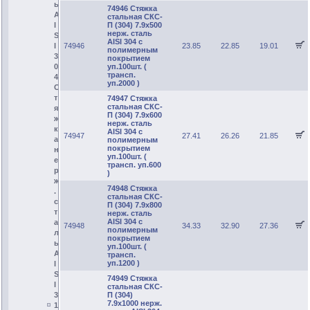
ь
74946 Стяжка
A
стальная СКС-
I
П (304) 7.9х500
нерж. сталь
S
AISI 304 с
I
74946
23.85
22.85
19.01
полимерным
3
покрытием
0
уп.100шт. (
трансп.
4
уп.2000 )
С
т
74947 Стяжка
стальная СКС-
я
П (304) 7.9х600
ж
нерж. сталь
к
AISI 304 с
74947
27.41
26.26
21.85
а
полимерным
покрытием
н
уп.100шт. (
е
трансп. уп.600
р
)
ж
74948 Стяжка
.
стальная СКС-
с
П (304) 7.9х800
т
нерж. сталь
AISI 304 с
а
74948
34.33
32.90
27.36
полимерным
л
покрытием
ь
уп.100шт. (
A
трансп.
уп.1200 )
I
S
74949 Стяжка
I
стальная СКС-
3
П (304)
7.9х1000 нерж.
1