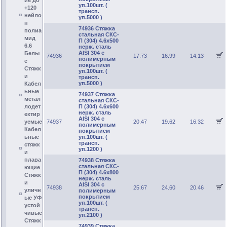
ие до
уп.100шт. (
+120
трансп.
нейло
уп.5000 )
н
74936 Стяжка
полиа
стальная СКС-
мид
П (304) 4.6х500
6.6
нерж. сталь
AISI 304 с
Белы
74936
17.73
16.99
14.13
полимерным
е
покрытием
Стяжк
уп.100шт. (
и
трансп.
уп.5000 )
Кабел
ьные
74937 Стяжка
метал
стальная СКС-
лодет
П (304) 4.6х600
нерж. сталь
ектир
AISI 304 с
уемые
74937
20.47
19.62
16.32
полимерным
Кабел
покрытием
ьные
уп.100шт. (
трансп.
стяжк
уп.1200 )
и
плава
74938 Стяжка
стальная СКС-
ющие
П (304) 4.6х800
Стяжк
нерж. сталь
и
AISI 304 с
74938
25.67
24.60
20.46
уличн
полимерным
покрытием
ые УФ
уп.100шт. (
устой
трансп.
чивые
уп.2100 )
Стяжк
74939 Стяжка