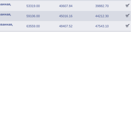
ванная,
53319.00
40607.84
39882.70
ванная,
59106.00
45016.16
44212.30
ованная,
63559.00
48407.52
47543.10