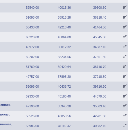
52540.00
40015.36
39300.80
51093.00
38913.28
38218.40
55433.00
42218.40
41464.50
60220.00
45864.00
45045.00
45972.00
35012.32
34387.10
50202.00
38234.56
37551.80
51760.00
39420.64
38716.70
49757.00
37895.20
37218.50
53096.00
40438.72
39716.60
59330.00
45186.40
44379.50
анная,
47196.00
35945.28
35303.40
анная,
56526.00
43050.56
42281.80
ванная,
53986.00
41116.32
40382.10