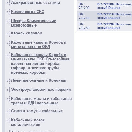
Аспирационные системы
DR-
DR-721200 Шкаф нап.
721200
серый Datarex
Компоненты СКС
DR-
DR-721210 Шкаф нап.
721210
серый Datarex
Шкафы Климатические
DR-
DR-721230 Шкаф нап.
Всепогодные
721230
серый Datarex
Кабель силовой
Кабельные каналы Короба и
миниканалы не ОКЛ
Кабельные каналы Короба и
миниканалы ОКЛ Огнестойкая
кабельная линия Короба,
гофрир. и жесткие трубы,
крепежи, коробки,
Люки напольные и Колонны
Электроустановочные изделия
Кабельные мосты и кабельные
трапы и ИДН напольные
Стяжки хомуты кабельные
Кабельный лоток
металлический