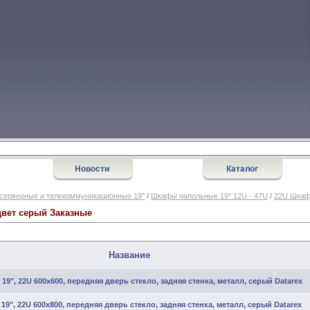
серверные и телекоммуникационные 19"
/
Шкафы напольные 19" 12U - 47U
/
22U Шкаф
вет серый Заказные
Название
19", 22U 600х600, передняя дверь стекло, задняя стенка, металл, серый Datarex
19", 22U 600х800, передняя дверь стекло, задняя стенка, металл, серый Datarex