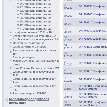
22U Шкафы напольные
26U Шкафы напольные
DR-
DR-700130 Шкаф нап. 
27U Шкафы напольные
700130
32U Шкафы напольные
DR-
33U Шкафы напольные
DR-700200 Шкаф нап. 
700200
36U Шкафы напольные
DR-
38U Шкафы напольные
DR-700210 Шкаф нап. 
700210
42U Шкафы напольные
47U Шкафы напольные
DR-
DR-700230 Шкаф нап. 
700230
Шкафы настенные 19" 6U - 18U
Стойки монтажные открытые 19"
DR-
DR-710100 Шкаф нап. 
Стойка телекоммуникационная 19"
710100
Модули вентиляторные
DR-
Шкафы Антивандальные
DR-710110 Шкаф нап. 
710110
Аксессуары к шкафам и стойкам
DR-
19"
DR-710130 Шкаф нап. 
710130
Акссесуары для
телекоммуникационных шкафов и
DR-
DR-710200 Шкаф нап. 
cтоек
710200
Блок Розеток Силовые розетки RM
DR-
DR-710210 Шкаф нап. 
Шкафы стойки и аксесcуары 19"
710210
TLK
DR-
Шкафы стойки и аксессуары 19"
DR-710230 Шкаф нап. 
710230
Rittal
Шкафы стойки и аксесcуары 19"
DR-
DR-721100 Шкаф нап.
721100
серый Datarex
ITK
Аксессуары для ШРН-10"
DR-
DR-721110 Шкаф нап.
721110
серый Datarex
Кабельно-проводниковая
продукция
DR-
DR-721130 Шкаф нап.
721130
серый Datarex