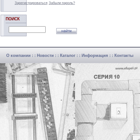
Зарегистрироваться
Забыли пароль?
ПОИСК
О компании
: :
Новости
: :
Каталог
: :
Информация
: :
Контакты