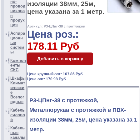
но-
изоляции 38мм, 25м,
провод
цена указана за 1 метр.
никова
я
продук
ция
Артикул: Р3-ЦПнг-38 с протяжкой
Цена роз.:
Аспира
ционн
ые
178.11 Руб
систем
ы
Компон
енты
СКС
Цена крупный опт: 163.86 Руб
Шкафы
Цена опт: 170.98 Руб
Климат
ически
е
Всепог
Р3-ЦПнг-38 с протяжкой,
одные
Металлорукав с протяжкой в ПВХ-
Кабель
силово
изоляции 38мм, 25м, цена указана за 1
й
Кабель
метр.
ные
каналы