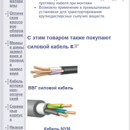
матери
протяжку кабеля при монтаже
алы
Возможно применение в промышленных
установках для транспортирования
Оптиче
крупнодисперсных сыпучих веществ.
ское
кроссо
вое
оборуд
ование
С этим товаром также покупают
Медны
силовой кабель
е шины
заземл
ения и
провод
а
заземл
ения
Кабель
волоко
нно-
оптиче
ский
Сервер
ные
корпус
а
Низков