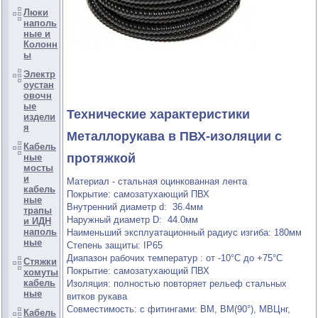
Люки
наполь
ные и
Колонн
ы
Электр
оустан
овочн
ые
Технические характеристики
издели
я
Металлорукава в ПВХ-изоляции с
Кабель
протяжкой
ные
мосты
и
Материал - стальная оцинкованная лента
кабель
Покрытие: самозатухающий ПВХ
ные
Внутренний диаметр d:
36.4мм
трапы
Наружный диаметр D:
44.0мм
и ИДН
наполь
Наименьший эксплуатационный радиус изгиба:
180мм
ные
Степень защиты: IP65
Диапазон рабочих температур : от -10°С до +75°С
Стяжки
Покрытие: самозатухающий ПВХ
хомуты
кабель
Изоляция: полностью повторяет рельеф стальных
ные
витков рукава
Совместимость: с фитингами: ВМ, ВМ(90°), МВЦнг,
Кабель