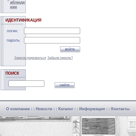
аблюде
ние
ИДЕНТИФИКАЦИЯ
логин:
пароль:
Зарегистрироваться
Забыли пароль?
ПОИСК
О компании
: :
Новости
: :
Каталог
: :
Информация
: :
Контакты