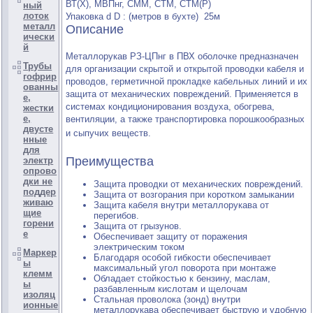
ВТ(Х), МВПнг, СММ, СТМ, СТМ(Р)
ный
лоток
Упаковка d D : (метров в бухте) 25м
металл
Описание
ически
й
Металлорукав РЗ-ЦПнг в ПВХ оболочке предназначен
Трубы
для организации скрытой и открытой проводки кабеля и
гофрир
проводов, герметичной прокладке кабельных линий и их
ованны
защита от механических повреждений. Применяется в
е,
системах кондиционирования воздуха, обогрева,
жестки
е,
вентиляции, а также транспортировка порошкообразных
двусте
и сыпучих веществ.
нные
для
Преимущества
электр
опрово
дки не
Защита проводки от механических повреждений.
поддер
Защита от возгорания при коротком замыкании
живаю
Защита кабеля внутри металлорукава от
щие
перегибов.
горени
Защита от грызунов.
е
Обеспечивает защиту от поражения
электрическим током
Маркер
Благодаря особой гибкости обеспечивает
ы
максимальный угол поворота при монтаже
клемм
Обладает стойкостью к бензину, маслам,
ы
разбавленным кислотам и щелочам
изоляц
Стальная проволока (зонд) внутри
ионные
металлорукава обеспечивает быструю и удобную