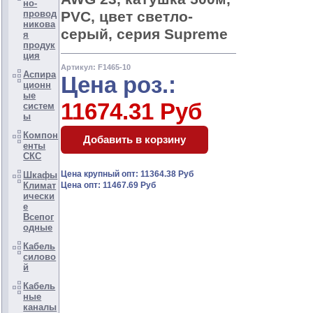
но-
PVC, цвет светло-
провод
никова
серый, серия Supreme
я
продук
ция
Артикул: F1465-10
Аспира
Цена роз.:
ционн
ые
11674.31 Руб
систем
ы
Компон
енты
СКС
Цена крупный опт: 11364.38 Руб
Шкафы
Климат
Цена опт: 11467.69 Руб
ически
е
Всепог
одные
Кабель
силово
й
Кабель
ные
каналы