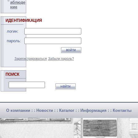
аблюде
ние
ИДЕНТИФИКАЦИЯ
логин:
пароль:
Зарегистрироваться
Забыли пароль?
ПОИСК
О компании
: :
Новости
: :
Каталог
: :
Информация
: :
Контакты