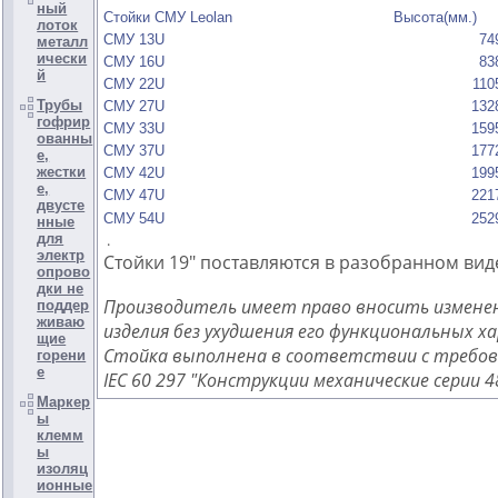
ный
Стойки СМУ Leolan
Высота(мм.)
лоток
СМУ 13U
74
металл
ически
СМУ 16U
83
й
СМУ 22U
110
Трубы
СМУ 27U
132
гофрир
СМУ 33U
159
ованны
СМУ 37U
177
е,
жестки
СМУ 42U
199
е,
СМУ 47U
221
двусте
СМУ 54U
252
нные
для
.
электр
Стойки 19" поставляются в разобранном вид
опрово
дки не
Производитель имеет право вносить измене
поддер
живаю
изделия без ухудшения его функциональных х
щие
Стойка выполнена в соответствии с требо
горени
е
IEC 60 297 "Конструкции механические серии 4
Маркер
ы
клемм
ы
изоляц
ионные