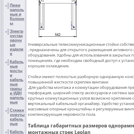
Люки
наполь
ные и
Колонн
ы
Электр
оустан
овочн
Универсальные телекоммуникационные стойки собстве
ые
издели
, предназначены для открытого размещения активного 
я
оборудования. Удобны для использования в закрытых 
помещениях, где необходим свободный доступ к уста
Кабель
хорошее охлаждение.
ные
мосты
и
Стойки имеют полностью разборную однорамную конс
кабель
повышенной жесткости скреплен винтами
ные
.Для удобства монтажа и коммутации оборудования пр
трапы
перфорация, широкий спектр аксессуаров и система за
и ИДН
наполь
крупных коммутационных узлов возможно крепление с
ные
вертикальный кабельный органайзер. Удобство устано
массивные опорные кронштейны и регулируемые винто
Стяжки
компенсирующие неровности пола.
хомуты
кабель
ные
Таблица габаритных размеров однорам
монтажных стоек Leolan
Кабель