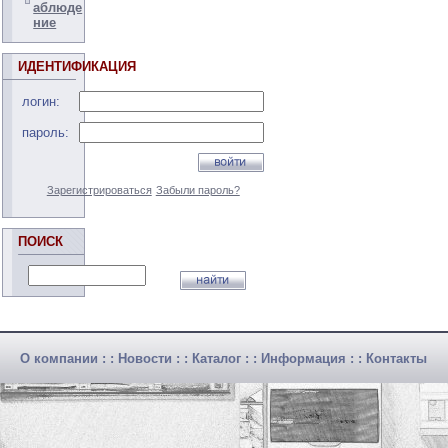
аблюде
ние
ИДЕНТИФИКАЦИЯ
логин:
пароль:
Зарегистрироваться
Забыли пароль?
ПОИСК
О компании
: :
Новости
: :
Каталог
: :
Информация
: :
Контакты