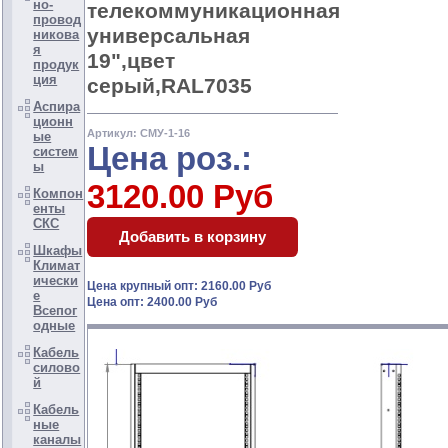
но-
телекоммуникационная
провод
универсальная
никова
я
19",цвет
продук
ция
серый,RAL7035
Аспира
ционн
Артикул: СМУ-1-16
ые
Цена роз.:
систем
ы
3120.00 Руб
Компон
енты
СКС
Шкафы
Климат
ически
Цена крупный опт: 2160.00 Руб
е
Цена опт: 2400.00 Руб
Всепог
одные
Кабель
силово
й
Кабель
ные
каналы