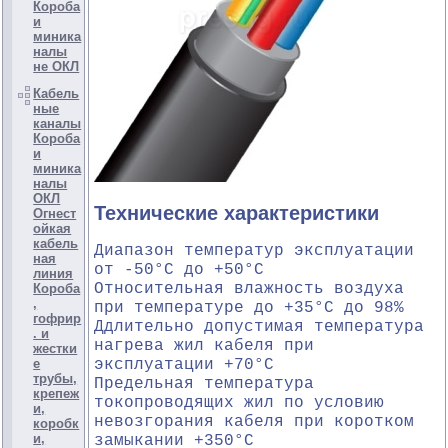
Короба
и
миника
налы
не ОКЛ
Кабель
ные
каналы
Короба
и
миника
налы
ОКЛ
Технические характеристики
Огнест
ойкая
кабель
Диапазон температур эксплуатации
ная
от -50°С до +50°С
линия
Относительная влажность воздуха
Короба
,
при температуре до +35°С до 98%
гофрир
Ддлительно допустимая температура
. и
нагрева жил кабеля при
жестки
е
эксплуатации +70°С
трубы,
Предельная температура
крепеж
токопроводящих жил по условию
и,
невозгорания кабеля при коротком
коробк
и,
замыкании +350°С