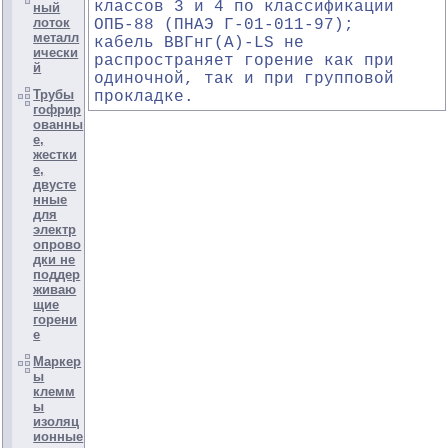
классов 3 и 4 по классификации
ный
лоток
ОПБ-88 (ПНАЭ Г-01-011-97);
металл
кабель ВВГнг(А)-LS не
ически
распространяет горение как при
й
одиночной, так и при групповой
Трубы
прокладке.
гофрир
ованны
е,
жестки
е,
двусте
нные
для
электр
опрово
дки не
поддер
живаю
щие
горени
е
Маркер
ы
клемм
ы
изоляц
ионные