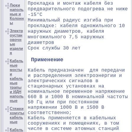
Прокладка и монтаж кабеля без
Люки
предварительного подогрева не ниже
наполь
ные и
-15°С
Колонн
Минимальный радиус изгиба при
ы
прокладке: кабеля одножильного 10
Электр
наружных диаметров, кабеля
оустан
многожильного 7,5 наружных
овочн
диаметров
ые
Срок службы 30 лет
издели
я
Применение
Кабель
ные
мосты
Кабель предназначен для передачи
и
и распределения электроэнергии и
кабель
электрических сигналов в
ные
стационарных установках на
трапы
номинальное переменное напряжение
и ИДН
наполь
660 В и 1000 В номинальной частоты
ные
50 Гц или при постоянном
напряжении 1000 В и 1500 В
Стяжки
соответственно;
хомуты
кабель
Кабель применяется в кабельных
ные
сооружениях и помещениях, в том
числе в системе атомных станций
Кабель