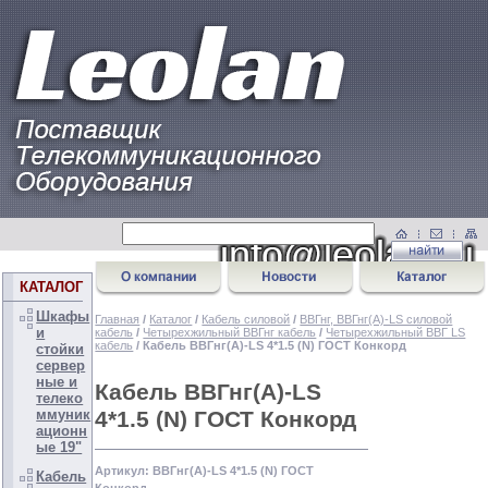
КАТАЛОГ
Шкафы
Главная
/
Каталог
/
Кабель силовой
/
ВВГнг, ВВГнг(А)-LS силовой
и
кабель
/
Четырехжильный ВВГнг кабель
/
Четырехжильный ВВГ LS
кабель
/ Кабель ВВГнг(А)-LS 4*1.5 (N) ГОСТ Конкорд
стойки
сервер
ные и
Кабель ВВГнг(А)-LS
телеко
4*1.5 (N) ГОСТ Конкорд
ммуник
ационн
ые 19"
Артикул: ВВГнг(А)-LS 4*1.5 (N) ГОСТ
Кабель