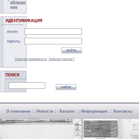
аблюде
ние
ИДЕНТИФИКАЦИЯ
логин:
пароль:
Зарегистрироваться
Забыли пароль?
ПОИСК
О компании
: :
Новости
: :
Каталог
: :
Информация
: :
Контакты