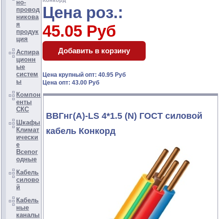
Конкорд
но-
Цена роз.:
провод
никова
я
45.05 Руб
продук
ция
Аспира
ционн
ые
систем
Цена крупный опт: 40.95 Руб
ы
Цена опт: 43.00 Руб
Компон
енты
СКС
ВВГнг(А)-LS 4*1.5 (N) ГОСТ силовой
Шкафы
Климат
кабель Конкорд
ически
е
Всепог
одные
Кабель
силово
й
Кабель
ные
каналы