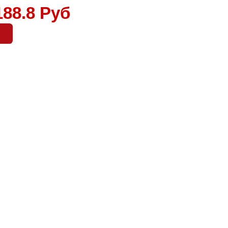
L
188.8 Руб