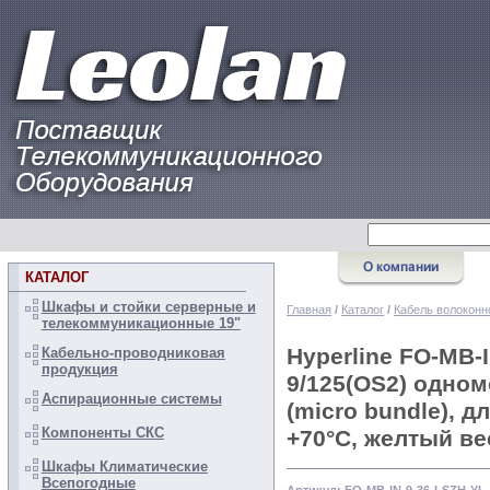
КАТАЛОГ
Шкафы и стойки серверные и
Главная
/
Каталог
/
Кабель волоконн
телекоммуникационные 19"
Hyperline FO-MB-
Кабельно-проводниковая
продукция
9/125(OS2) одном
Аспирационные системы
(micro bundle), д
Компоненты СКС
+70°C, желтый вес
Шкафы Климатические
Всепогодные