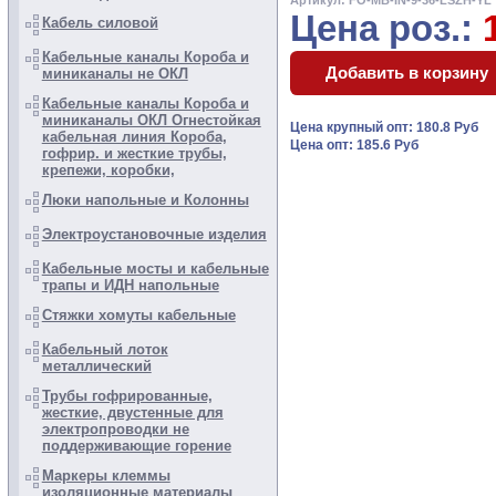
Артикул: FO-MB-IN-9-36-LSZH-Y
Цена роз.:
Кабель силовой
Кабельные каналы Короба и
миниканалы не ОКЛ
Кабельные каналы Короба и
миниканалы ОКЛ Огнестойкая
Цена крупный опт: 180.8 Руб
кабельная линия Короба,
Цена опт: 185.6 Руб
гофрир. и жесткие трубы,
крепежи, коробки,
Люки напольные и Колонны
Электроустановочные изделия
Кабельные мосты и кабельные
трапы и ИДН напольные
Стяжки хомуты кабельные
Кабельный лоток
металлический
Трубы гофрированные,
жесткие, двустенные для
электропроводки не
поддерживающие горение
Маркеры клеммы
изоляционные материалы