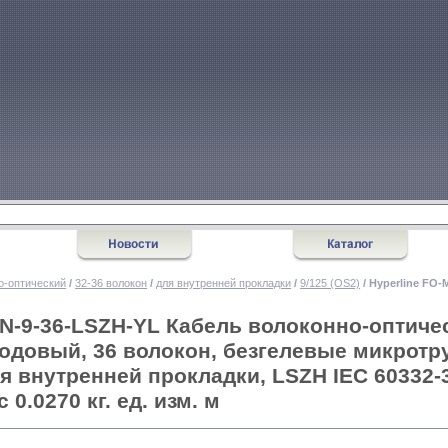
о-оптический
/
32-36 волокон
/
для внутренней прокладки
/
9/125 (OS2)
/ Hyperline FO
IN-9-36-LSZH-YL Кабель волоконно-оптиче
одовый, 36 волокон, безгелевые микротр
ля внутренней прокладки, LSZH IEC 60332-3
 0.0270 кг. ед. изм. м