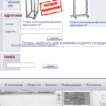
аблюде
ние
ИДЕНТИФИКАЦИЯ
логин:
пароль:
Готовы работать для взаимовыгодного сотрудн
Зарегистрироваться
Забыли пароль?
ПОИСК
О компании
: :
Новости
: :
Каталог
: :
Информация
: :
Контакты