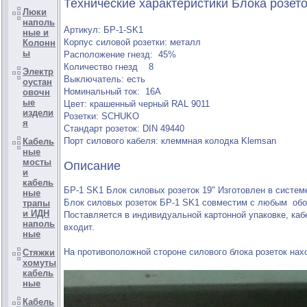
Технические характеристики Блока розет
Люки
наполь
Артикул: БР-1-SK1
ные и
Корпус силовой розетки: металл
Колонн
ы
Расположение гнезд: 45%
Количество гнезд 8
Электр
Выключатель: есть
оустан
Номинальный ток: 16А
овочн
ые
Цвет: крашенный черный RAL 9011
издели
Розетки: SCHUKO
я
Стандарт розеток: DIN 49440
Порт силового кабеля: клеммная колодка Klemsan
Кабель
ные
мосты
Описание
и
кабель
БР-1 SK1 Блок силовых розеток 19"
Изготовлен в систем
ные
Блок силовых розеток БР-1 SK1 совместим с любым обо
трапы
и ИДН
Поставляется в индивидуальной картонной упаковке, каб
наполь
входит.
ные
На противоположной стороне силового блока розеток на
Стяжки
хомуты
кабель
ные
Кабель