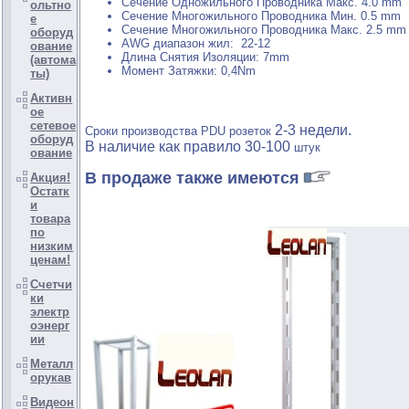
Сечение Одножильного Проводника Макс. 4.0 mm
ольтно
Сечение Многожильного Проводника Мин. 0.5 mm
е
Сечение Многожильного Проводника Макс. 2.5 mm
оборуд
AWG диапазон жил: 22-12
ование
Длина Снятия Изоляции: 7mm
(автома
Момент Затяжки: 0,4Nm
ты)
Активн
ое
сетевое
2-3 недели.
Сроки производства
PDU розеток
оборуд
В наличие как правило 30-100
штук
ование
В продаже также имеются
Акция!
Остатк
и
товара
по
низким
ценам!
Счетчи
ки
электр
оэнерг
ии
Металл
орукав
Видеон