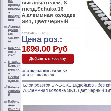
но-
выключателем, 8
провод
гнезд,Schuko,16
никова
я
A,клеммная колодка
продук
ция
SK1, цвет черный
Аспира
ционн
Артикул: БР-1-SK 1
ые
Цена роз.:
систем
ы
1899.00 Руб
Компон
енты
СКС
Шкафы
Климат
ически
Цена крупный опт: 1700.00 Руб
е
Цена опт: 1800.00 Руб
Всепог
одные
Блок розеток
БР-1-SK1
19дюймов
, без к
Кабель
A,клеммная колодка SK1, цвет черный 19
силово
й
Кабель
ные
каналы