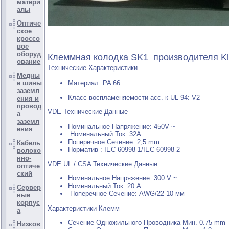
матери
алы
Оптиче
ское
кроссо
вое
оборуд
Клеммная колодка SK1 производителя K
ование
Технические Xарактеристики
Медны
Материал: PA 66
е шины
заземл
Класс воспламеняемости acc. к UL 94: V2
ения и
провод
VDE Технические Данные
а
заземл
Номинальное Напряжение: 450V ~
ения
Номинальный Ток: 32A
Поперечное Сечение: 2,5 mm
Кабель
Норматив : IEC 60998-1/IEC 60998-2
волоко
нно-
VDE UL / CSA Технические Данные
оптиче
ский
Номинальное Напряжение: 300 V ~
Номинальный Ток: 20 A
Сервер
Поперечное Сечение: AWG/22-10 мм
ные
корпус
Характеристики Клемм
а
Сечение Одножильного Проводника Мин. 0.75 mm
Низков