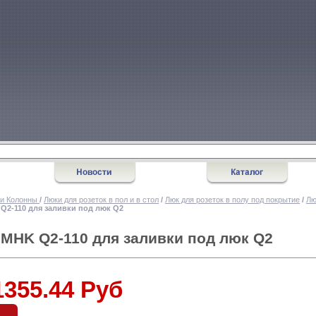
 и Колонны
/
Люки для розеток в пол и в стол
/
Люк для розеток в полу под покрытие
/
Лю
Q2-110 для заливки под люк Q2
 MHK Q2-110 для заливки под люк Q2
1355.44 Руб