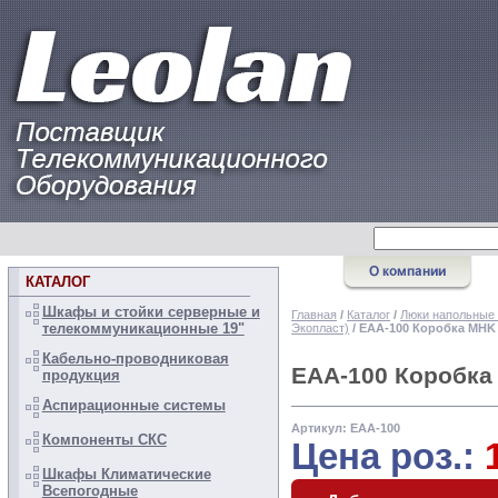
КАТАЛОГ
Шкафы и стойки серверные и
Главная
/
Каталог
/
Люки напольные
телекоммуникационные 19"
Экопласт)
/ EAA-100 Коробка MHK 
Кабельно-проводниковая
EAA-100 Коробка
продукция
Аспирационные системы
Артикул: EAA-100
Компоненты СКС
Цена роз.:
Шкафы Климатические
Всепогодные