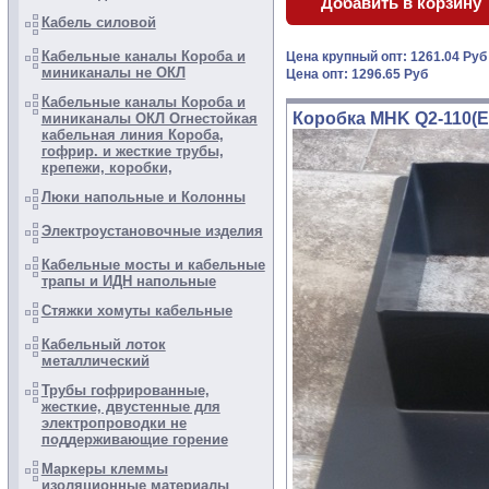
Кабель силовой
Кабельные каналы Короба и
Цена крупный опт: 1261.04 Ру
миниканалы не ОКЛ
Цена опт: 1296.65 Руб
Кабельные каналы Короба и
Коробка MHK Q2-110(EA
миниканалы ОКЛ Огнестойкая
кабельная линия Короба,
гофрир. и жесткие трубы,
крепежи, коробки,
Люки напольные и Колонны
Электроустановочные изделия
Кабельные мосты и кабельные
трапы и ИДН напольные
Стяжки хомуты кабельные
Кабельный лоток
металлический
Трубы гофрированные,
жесткие, двустенные для
электропроводки не
поддерживающие горение
Маркеры клеммы
изоляционные материалы