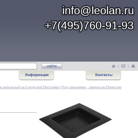
к напольный на 8 модулей Electraplan (Под санкциями - замена на Efapel или