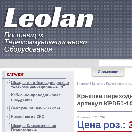
КАТАЛОГ
Шкафы и стойки серверные и
Главная
/
Каталог
/
Кабельный лоток
телекоммуникационные 19"
Крышка переходн
Кабельно-проводниковая
продукция
артикул KPD50-100
Аспирационные системы
Компоненты СКС
Артикул: LO0739
Цена роз.:
Шкафы Климатические
Всепогодные