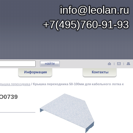
Крышка переходника
/ Крышка переходника 50-100мм для кабельного лотка к
LO0739