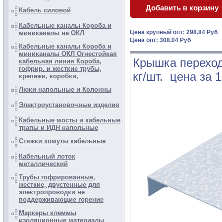
Кабель силовой
Кабельные каналы Короба и
Цена крупный опт: 298.84 Руб
миниканалы не ОКЛ
Цена опт: 308.04 Руб
Кабельные каналы Короба и
миниканалы ОКЛ Огнестойкая
Крышка переход
кабельная линия Короба,
гофрир. и жесткие трубы,
кг/шт. цена за 
крепежи, коробки,
Люки напольные и Колонны
Электроустановочные изделия
Кабельные мосты и кабельные
трапы и ИДН напольные
Стяжки хомуты кабельные
Кабельный лоток
металлический
Трубы гофрированные,
жесткие, двустенные для
электропроводки не
поддерживающие горение
Маркеры клеммы
изоляционные материалы