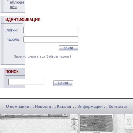
аблюде
ние
ИДЕНТИФИКАЦИЯ
логин:
пароль:
Зарегистрироваться
Забыли пароль?
ПОИСК
О компании
: :
Новости
: :
Каталог
: :
Информация
: :
Контакты