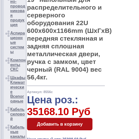
но-
распределительного и
провод
никова
серверного
я
продук
оборудования 22U
ция
600x600x1166mm (ШхГхВ)
Аспира
передняя стеклянная и
ционн
ые
задняя сплошная
систем
ы
металлическая двери,
Компон
ручка с замком, цвет
енты
черный (RAL 9004) вес
СКС
56,4кг.
Шкафы
Климат
ически
е
Артикул: 8556c
Всепог
Цена роз.:
одные
35168.10 Руб
Кабель
силово
й
Кабель
ные
каналы