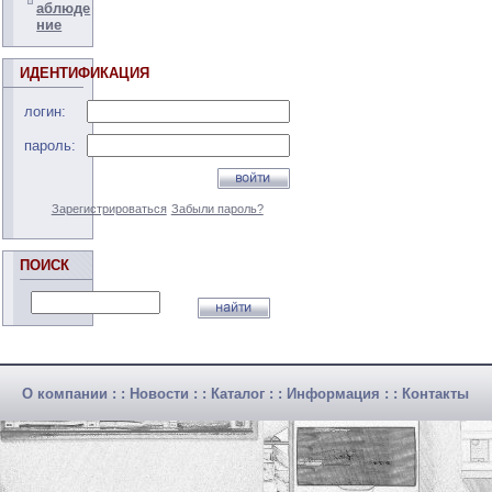
аблюде
ние
ИДЕНТИФИКАЦИЯ
логин:
пароль:
Зарегистрироваться
Забыли пароль?
ПОИСК
О компании
: :
Новости
: :
Каталог
: :
Информация
: :
Контакты