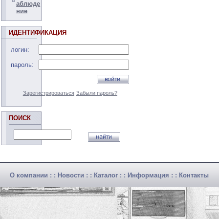
аблюде
ние
ИДЕНТИФИКАЦИЯ
логин:
пароль:
Зарегистрироваться
Забыли пароль?
ПОИСК
О компании
: :
Новости
: :
Каталог
: :
Информация
: :
Контакты