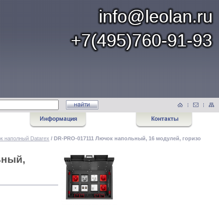
к наполный Datarex
/ DR-PRO-017111 Лючок напольный, 16 модулей, горизо
ьный,