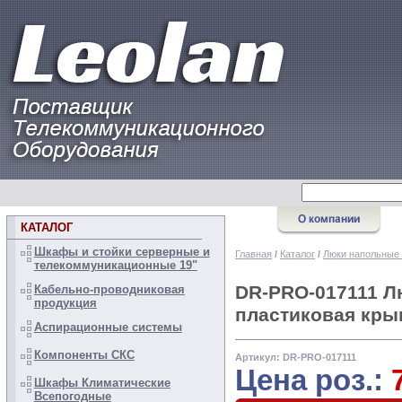
КАТАЛОГ
Шкафы и стойки серверные и
Главная
/
Каталог
/
Люки напольные
телекоммуникационные 19"
DR-PRO-017111 Л
Кабельно-проводниковая
продукция
пластиковая кры
Аспирационные системы
Компоненты СКС
Артикул: DR-PRO-017111
Цена роз.:
Шкафы Климатические
Всепогодные