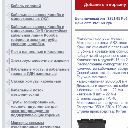
Кабель силовой
Кабельные каналы Короба и
Цена крупный опт: 3851.65 Ру
миниканалы не ОКЛ
Цена опт: 3921.68 Руб
Кабельные каналы Короба и
миниканалы ОКЛ Огнестойкая
кабельная линия Короба,
Материал корпуса: металл
гофрир. и жесткие трубы,
Материал крышки: ABS пласт
крепежи, коробки,
Крышка: съемная с пластико
Глубина в крышке под облицо
Люки напольные и Колонны
Габариты облицовочного мате
Количество модулей: 16 по 2
Электроустановочные изделия
Расположение суппортов: го
Количество кабельных вводов
Кабельные мосты и кабельные
Способ монтажа: фальшпол и
трапы и ИДН напольные
Глубина монтажа:
• максимальная 20-55(60) мм
Стяжки хомуты кабельные
Диаметры и количество кабе
• боковые по 6 шт. – 22 мм
Кабельный лоток
• нижние 8 шт. – 22 мм
металлический
Степень защиты IP: 40
Трубы гофрированные,
Максимальная нагрузка на лю
жесткие, двустенные для
Габариты: 350 х 230 х 120 мм
электропроводки не
Страна производства: Китай
поддерживающие горение
Маркеры клеммы
изоляционные материалы