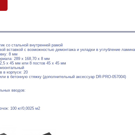
б
ик со стальной внутренней рамой
вой вставкой с возможностью демонтажа и укладки в углубление ламина
вку: 8 мм
риала: 289 х 168,70 х 8 мм
2,5 x 45 мм или 8 постов 45 х 45 мм
ризонтальный
 в корпусе: 20
ли в бетонную стяжку (дополнительный аксессуар DR-PRO-057004)
льных вводов:
чок: 100 кг/0,0025 м2