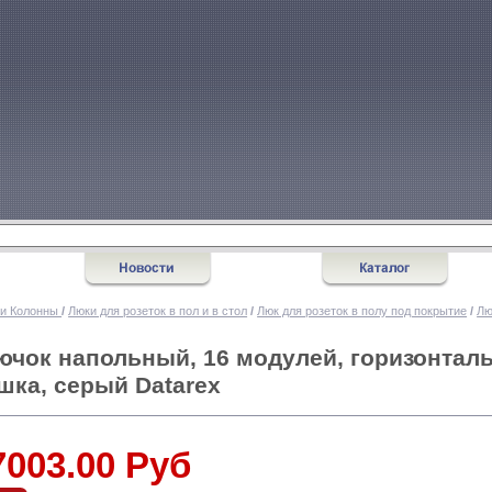
 и Колонны
/
Люки для розеток в пол и в стол
/
Люк для розеток в полу под покрытие
/
Лю
ючок напольный, 16 модулей, горизонтал
шка, серый Datarex
7003.00 Руб