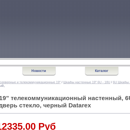
серверные и телекоммуникационные 19"
/
Шкафы настенные 19" 6U - 18U
/
6U Шкафы 
ый,
19" телекоммуникационный настенный, 6
дверь стекло, черный Datarex
12335.00 Руб