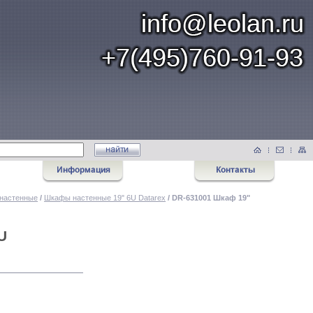
настенные
/
Шкафы настенные 19" 6U Datarex
/ DR-631001 Шкаф 19"
U