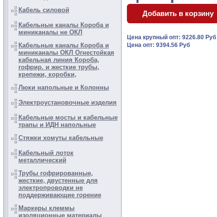
Кабель силовой
Кабельные каналы Короба и
миниканалы не ОКЛ
Цена крупный опт: 9226.80 Ру
Кабельные каналы Короба и
Цена опт: 9394.56 Руб
миниканалы ОКЛ Огнестойкая
кабельная линия Короба,
гофрир. и жесткие трубы,
крепежи, коробки,
Люки напольные и Колонны
Электроустановочные изделия
Кабельные мосты и кабельные
трапы и ИДН напольные
Стяжки хомуты кабельные
Кабельный лоток
металлический
Трубы гофрированные,
жесткие, двустенные для
электропроводки не
поддерживающие горение
Маркеры клеммы
изоляционные материалы