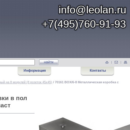
ый на 8 модулей (8 розеток 45х45)
/ 70161 BOX/6-8 Металлическая коробка с
вки в пол
ласт