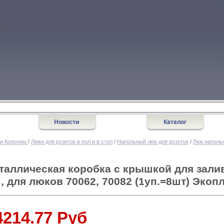
 и Колонны
/
Люки для розеток в пол и в стол
/
Напольный люк для розеток
/
Люк напольн
таллическая коробка с крышкой для зали
, для люков 70062, 70082 (1уп.=8шт) Экоп
4214.77 Руб