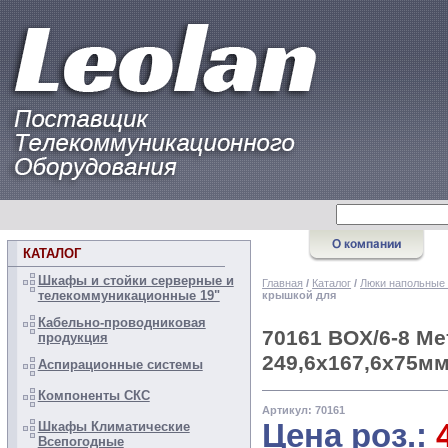
КАТАЛОГ
Шкафы и стойки серверные и
Главная
/
Каталог
/
Люки напольные
телекоммуникационные 19"
крышкой для
Кабельно-проводниковая
70161 BOX/6-8 Ме
продукция
249,6х167,6х75мм
Аспирационные системы
Компоненты СКС
Артикул: 70161
Цена роз.:
Шкафы Климатические
Всепогодные