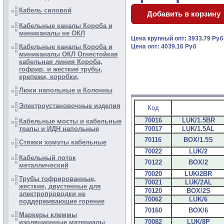
Кабель силовой
Кабельные каналы Короба и
миниканалы не ОКЛ
Цена крупный опт: 3933.79 Ру
Кабельные каналы Короба и
Цена опт: 4039.16 Руб
миниканалы ОКЛ Огнестойкая
кабельная линия Короба,
гофрир. и жесткие трубы,
крепежи, коробки,
Люки напольные и Колонны
Электроустановочные изделия
Код
70016
LUK/1.5BR
Кабельные мосты и кабельные
70017
LUK/1.5AL
трапы и ИДН напольные
70116
BOX/1.5S
Стяжки хомуты кабельные
70022
LUK/2
Кабельный лоток
70122
BOX/2
металлический
70020
LUK/2BR
Трубы гофрированные,
70021
LUK/2AL
жесткие, двустенные для
70120
BOX/2S
электропроводки не
70062
LUK/6
поддерживающие горение
70160
BOX/6
Маркеры клеммы
70082
LUK/8P
изоляционные материалы