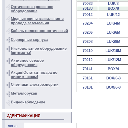
70083
LUK/8
Оптическое кроссовое
70183
BOX/8
оборудование
70012
LUK/12
Медные шины заземления и
провода заземления
70204
LUK/4M
Кабель волоконно-оптический
70206
LUK/6M
Серверные корпуса
70208
LUK/8M
Низковольтное оборудование
70210
LUK/10M
(автоматы)
70212
LUK/12M
Активное сетевое
оборудование
70141
BOX/4
Акция!Остатки товара по
низким ценам!
70161
BOX/6-8
Счетчики электроэнергии
70181
BOX/6-8
Металлорукав
Видеонаблюдение
ИДЕНТИФИКАЦИЯ
логин: