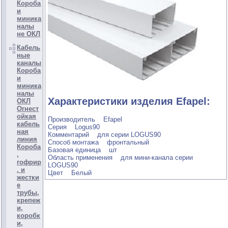
Короба
и
миника
налы
не ОКЛ
Кабель
ные
каналы
Короба
и
миника
налы
Характеристики изделия Efapel:
ОКЛ
Огнест
ойкая
Производитель Efapel
кабель
Серия Logus90
ная
Комментарий для серии LOGUS90
линия
Способ монтажа фронтальный
Короба
Базовая единица шт
,
Область применения для мини-канала серии
гофрир
LOGUS90
. и
Цвет Белый
жестки
е
трубы,
крепеж
и,
коробк
и,