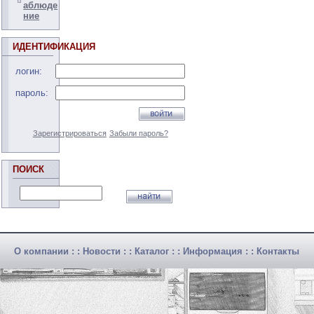
аблюде
ние
ИДЕНТИФИКАЦИЯ
логин:
пароль:
Зарегистрироваться
Забыли пароль?
ПОИСК
О компании
: :
Новости
: :
Каталог
: :
Информация
: :
Контакты