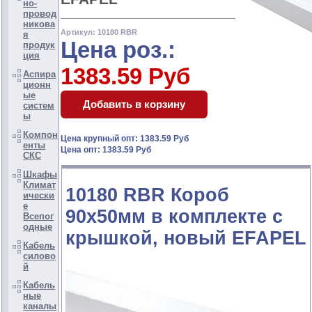
но-
провод
никова
Артикул: 10180 RBR
я
Цена роз.:
продук
ция
1383.59 Руб
Аспира
ционн
ые
систем
ы
Компон
Цена крупный опт: 1383.59 Руб
енты
Цена опт: 1383.59 Руб
СКС
Шкафы
Климат
10180 RBR Короб
ически
е
90х50мм в комплекте с
Всепог
одные
крышкой, новый EFAPEL
Кабель
силово
й
Кабель
ные
каналы