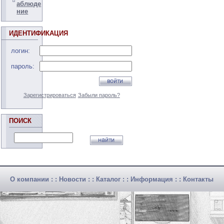
аблюде
ние
ИДЕНТИФИКАЦИЯ
логин:
пароль:
Зарегистрироваться
Забыли пароль?
ПОИСК
О компании
: :
Новости
: :
Каталог
: :
Информация
: :
Контакты