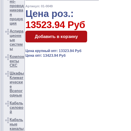
но-
провод
Артикул: 01-0049
никова
Цена роз.:
я
продук
13523.94 Руб
ция
Аспира
ционн
ые
систем
ы
Цена крупный опт: 13323.94 Руб
Цена опт: 13423.94 Руб
Компон
енты
СКС
Шкафы
Климат
ически
е
Всепог
одные
Кабель
силово
й
Кабель
ные
каналы