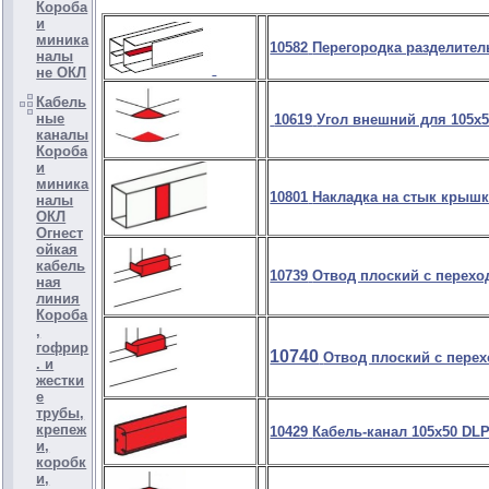
Короба
и
миника
10582
Перегородка разделител
налы
не ОКЛ
Кабель
ные
10619
Угол внешний для 105х5
каналы
Короба
и
миника
10801
Накладка на стык крышк
налы
ОКЛ
Огнест
ойкая
кабель
10739
Отвод плоский с перехо
ная
линия
Короба
,
гофрир
10740
Отвод плоский с перех
. и
жестки
е
трубы,
крепеж
10429
Кабель-канал 105х50 DL
и,
коробк
и,