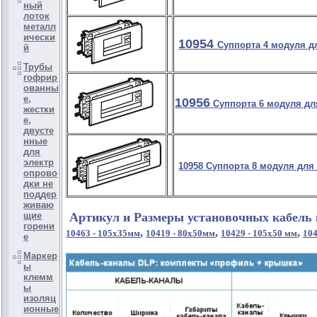
ный
лоток
металл
ически
10954
Суппорта 4 модуля д
й
Трубы
гофрир
ованны
е,
10956
Суппорта 6 модуля д
жестки
е,
двусте
нные
для
электр
10958
Суппорта 8 модуля для
опрово
дки не
поддер
живаю
щие
Артикул и Размеры установочных кабель 
горени
,
,
,
10463
- 105х35мм
10419
- 80x50мм
10429
- 105х50 мм
10
е
Маркер
ы
клемм
ы
изоляц
ионные