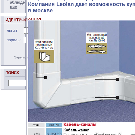
аблюде
Компания Leolan дает возможность куп
ние
в Москве
ИДЕНТИФИКАЦИЯ
логин:
пароль:
Зарегистрироваться
Забыли пароль?
ПОИСК