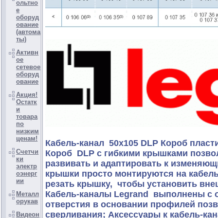
ольтно
е
оборуд
ование
(автома
ты)
Активн
ое
сетевое
оборуд
ование
Акция!
Остатк
и
товара
по
низким
ценам!
Кабель-канал 50х105 DLP Короб пласт
Счетчи
Короб DLP с гибкими крышками позвол
ки
развивать и адаптировать к изменяющ
электр
крышки просто монтируются на кабель
оэнерг
ии
резать крышку, чтобы установить вне
Кабель-каналы Legrand выполнены с 
Металл
орукав
отверстия в основании профилей позв
сверливания; Аксессуары к кабель-ка
Видеон