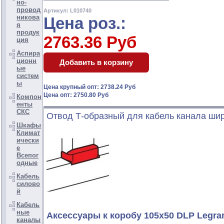
но-
провод
Артикул: L010740
никова
Цена роз.:
я
продук
2763.36 Руб
ция
Аспира
ционн
ые
систем
ы
Цена крупный опт: 2738.24 Руб
Цена опт: 2750.80 Руб
Компон
енты
СКС
Отвод Т-образный для кабель канала ши
Шкафы
Климат
ически
е
Всепог
одные
Кабель
силово
й
Кабель
ные
Аксессуары к коробу 105x50 DLP Legra
каналы