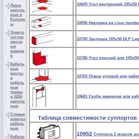
10605
Угол внутренний 105х50
Люки
наполь
ные и
Колонн
10696
Накладка на стык профи
ы
Электр
оустан
10700
Заглушка 105х50 DLP Le
овочн
ые
издели
я
10786
Угол плоский для 105х5
Кабель
ные
мосты
10765
Отвод угловой
для кабе
и
кабель
ные
трапы
10681
Скоба зажимная для ка
и ИДН
наполь
ные
Стяжки
Таблица совместимости суппортов в 
хомуты
кабель
ные
10952
Суппорта 2 модуля д
Кабель