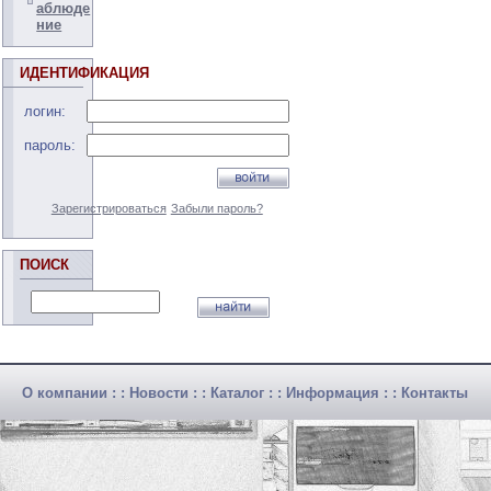
аблюде
ние
ИДЕНТИФИКАЦИЯ
логин:
пароль:
Зарегистрироваться
Забыли пароль?
ПОИСК
О компании
: :
Новости
: :
Каталог
: :
Информация
: :
Контакты