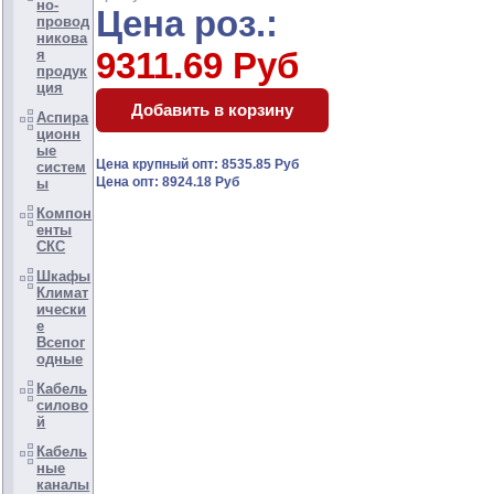
но-
Цена роз.:
провод
никова
9311.69 Руб
я
продук
ция
Аспира
ционн
ые
Цена крупный опт: 8535.85 Руб
систем
Цена опт: 8924.18 Руб
ы
Компон
енты
СКС
Шкафы
Климат
ически
е
Всепог
одные
Кабель
силово
й
Кабель
ные
каналы