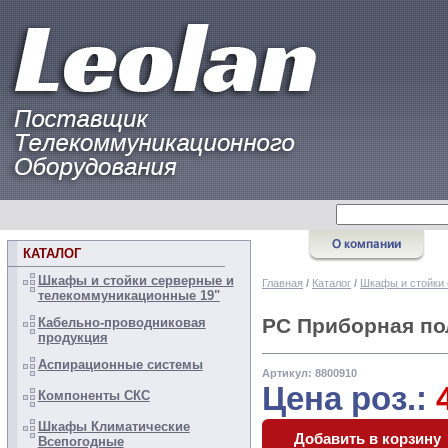
КАТАЛОГ
Шкафы и стойки серверные и
Главная
/
Каталог
/
Шкафы и стойки 
телекоммуникационные 19"
PC Приборная по
Кабельно-проводниковая
продукция
Аспирационные системы
Артикул: 8800910
Цена роз.:
Компоненты СКС
Шкафы Климатические
Всепогодные