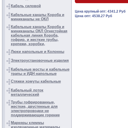
Кабель силовой
Цена крупный опт: 4341.2 Руб
Кабельные каналы Короба и
Цена опт: 4538.27 Руб
миниканалы не ОКЛ
Кабельные каналы Короба и
миниканалы ОКЛ Огнестойкая
кабельная линия Короба,
гофрир. и жесткие трубы,
крепежи, коробки,
Люки напольные и Колонны
Электроустановочные изделия
Кабельные мосты и кабельные
трапы и ИДН напольные
Стяжки хомуты кабельные
Кабельный лоток
металлический
Трубы гофрированные,
жесткие, двустенные для
электропроводки не
поддерживающие горение
Маркеры клеммы
изоляционные материалы