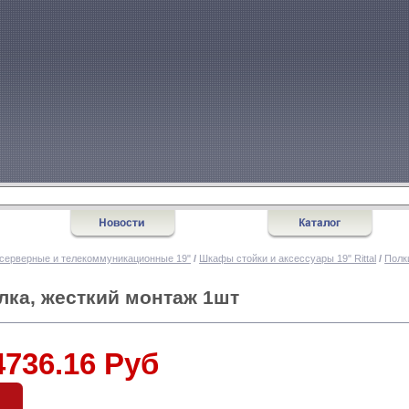
серверные и телекоммуникационные 19"
/
Шкафы стойки и аксессуары 19" Rittal
/
Полк
лка, жесткий монтаж 1шт
4736.16 Руб