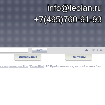
и и направляющие Rittal
/
Полки Rittal
/ PC Приборная полка, жесткий монтаж 1шт