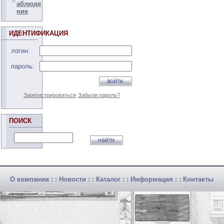
аблюде
ние
ИДЕНТИФИКАЦИЯ
логин:
пароль:
Зарегистрироваться
Забыли пароль?
ПОИСК
О компании
: :
Новости
: :
Каталог
: :
Информация
: :
Контакты