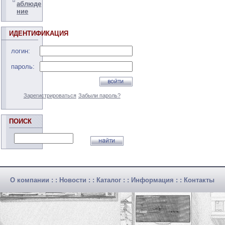
аблюде
ние
ИДЕНТИФИКАЦИЯ
логин:
пароль:
Зарегистрироваться
Забыли пароль?
ПОИСК
О компании
: :
Новости
: :
Каталог
: :
Информация
: :
Контакты