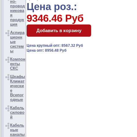
но-
Цена роз.:
провод
никова
9346.46 Руб
я
продук
ция
Аспира
ционн
ые
Цена крупный опт: 8567.32 Руб
систем
Цена опт: 8956.48 Руб
ы
Компон
енты
СКС
Шкафы
Климат
ически
е
Всепог
одные
Кабель
силово
й
Кабель
ные
каналы