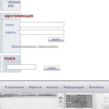
аблюде
ние
ИДЕНТИФИКАЦИЯ
логин:
пароль:
Зарегистрироваться
Забыли пароль?
ПОИСК
О компании
: :
Новости
: :
Каталог
: :
Информация
: :
Контакты