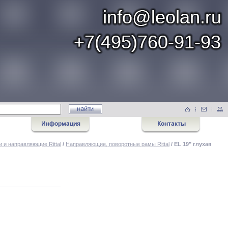
и и направляющие Rittal
/
Направляющие, поворотные рамы Rittal
/ EL 19" глухая