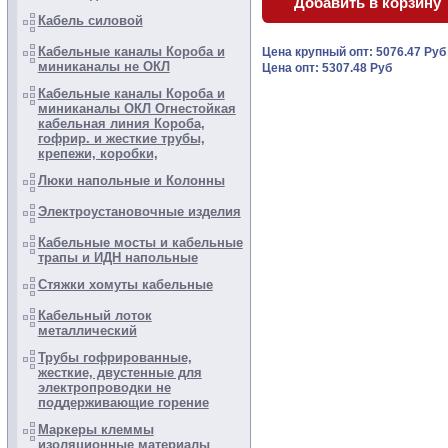
Кабель силовой
Кабельные каналы Короба и
Цена крупный опт: 5076.47 Ру
миниканалы не ОКЛ
Цена опт: 5307.48 Руб
Кабельные каналы Короба и
миниканалы ОКЛ Огнестойкая
кабельная линия Короба,
гофрир. и жесткие трубы,
крепежи, коробки,
Люки напольные и Колонны
Электроустановочные изделия
Кабельные мосты и кабельные
трапы и ИДН напольные
Стяжки хомуты кабельные
Кабельный лоток
металлический
Трубы гофрированные,
жесткие, двустенные для
электропроводки не
поддерживающие горение
Маркеры клеммы
изоляционные материалы