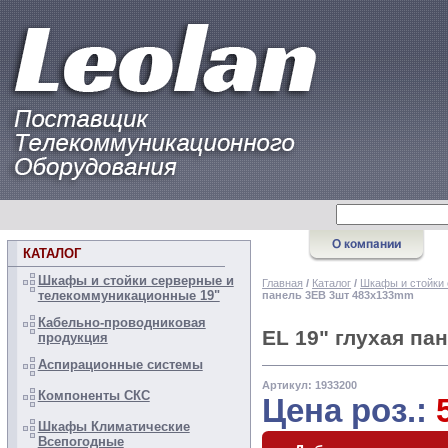
КАТАЛОГ
Шкафы и стойки серверные и
Главная
/
Каталог
/
Шкафы и стойки 
телекоммуникационные 19"
панель 3EB 3шт 483x133mm
Кабельно-проводниковая
EL 19" глухая п
продукция
Аспирационные системы
Артикул: 1933200
Компоненты СКС
Цена роз.:
Шкафы Климатические
Всепогодные