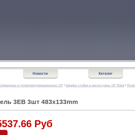
серверные и телекоммуникационные 19"
/
Шкафы стойки и аксессуары 19" Rittal
/
Полк
анель 3EB 3шт 483x133mm
5537.66 Руб