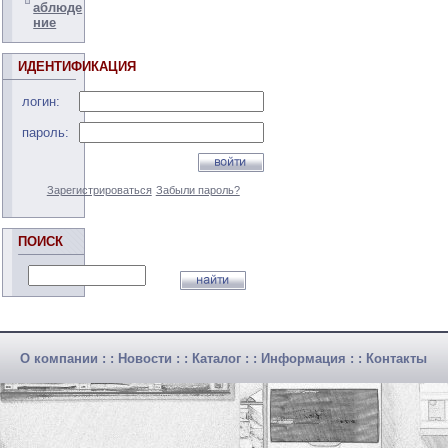
аблюде
ние
ИДЕНТИФИКАЦИЯ
логин:
пароль:
Зарегистрироваться
Забыли пароль?
ПОИСК
О компании
: :
Новости
: :
Каталог
: :
Информация
: :
Контакты