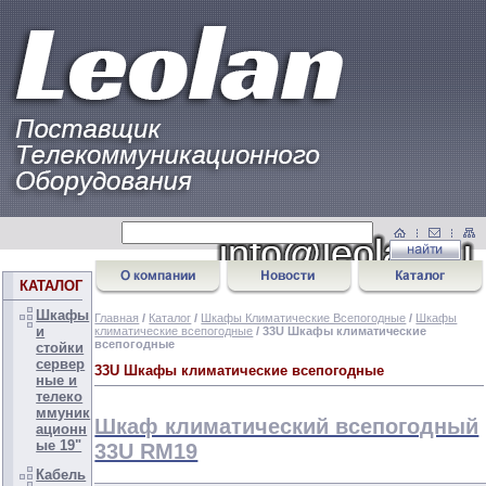
КАТАЛОГ
Шкафы
Главная
/
Каталог
/
Шкафы Климатические Всепогодные
/
Шкафы
и
климатические всепогодные
/ 33U Шкафы климатические
всепогодные
стойки
сервер
33U Шкафы климатические всепогодные
ные и
телеко
ммуник
Шкаф климатический всепогодный
ационн
ые 19"
33U RM19
Кабель