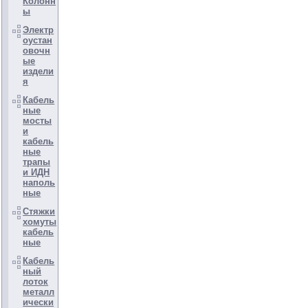
Колонн
ы
Электр
оустан
овочн
ые
издели
я
Кабель
ные
мосты
и
кабель
ные
трапы
и ИДН
наполь
ные
Стяжки
хомуты
кабель
ные
Кабель
ный
лоток
металл
ически