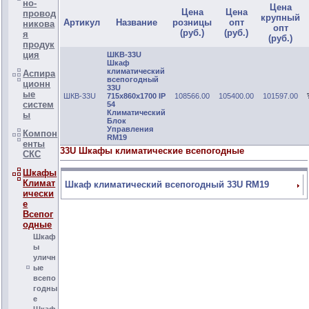
но-
Цена
Цена
Цена
провод
крупный
Артикул
Название
розницы
опт
никова
опт
(руб.)
(руб.)
я
(руб.)
продук
ция
ШКВ-33U
Шкаф
климатический
Аспира
всепогодный
ционн
33U
ые
ШКВ-33U
715x860x1700 IP
108566.00
105400.00
101597.00
систем
54
Климатический
ы
Блок
Управления
Компон
RM19
енты
33U Шкафы климатические всепогодные
СКС
Шкафы
Климат
Шкаф климатический всепогодный 33U RM19
ически
е
Всепог
одные
Шкаф
ы
уличн
ые
всепо
годны
е