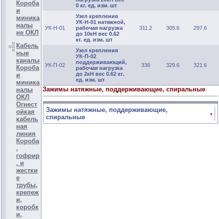
Короба
0 кг. ед. изм. шт
и
Узел крепления
миника
УК-Н-01 натяжной,
налы
УК-Н-01
рабочая нагрузка
311.2
305.6
297.6
не ОКЛ
до 10кН вес 0.62
кг. ед. изм. шт
Кабель
Узел крепления
ные
УК-П-02
каналы
поддерживающий,
УК-П-02
336
329.6
321.6
Короба
рабочая нагрузка
до 2кН вес 0.62 кг.
и
ед. изм. шт
миника
Зажимы натяжные, поддерживающие, спиральные
налы
ОКЛ
Огнест
Зажимы натяжные, поддерживающие,
ойкая
спиральные
кабель
ная
линия
Короба
,
гофрир
. и
жестки
е
трубы,
крепеж
и,
коробк
и,