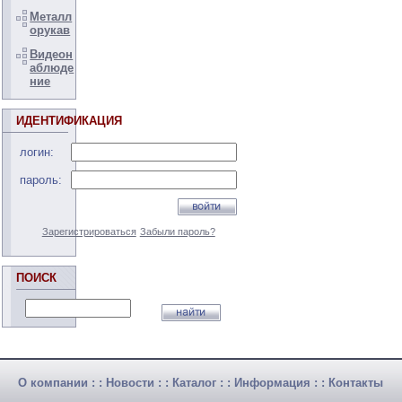
Металл
орукав
Видеон
аблюде
ние
ИДЕНТИФИКАЦИЯ
логин:
пароль:
Зарегистрироваться
Забыли пароль?
ПОИСК
О компании
: :
Новости
: :
Каталог
: :
Информация
: :
Контакты