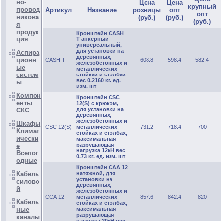
но-
Цена
Цена
крупный
провод
Артикул
Название
розницы
опт
опт
никова
(руб.)
(руб.)
(руб.)
я
продук
Кронштейн CASH
ция
T анкерный
универсальный,
для установки на
Аспира
деревянных,
ционн
CASH T
608.8
598.4
582.4
железобетонных и
ые
металлических
систем
стойках и столбах
вес 0.2160 кг. ед.
ы
изм. шт
Компон
Кронштейн CSC
енты
12(S) с крюком,
для установки на
СКС
деревянных,
железобетонных и
Шкафы
CSC 12(S)
металлических
731.2
718.4
700
Климат
стойках и столбах,
ически
максимальная
разрушающая
е
нагрузка 12кН вес
Всепог
0.73 кг. ед. изм. шт
одные
Кронштейн САА 12
натяжной, для
Кабель
установки на
силово
деревянных,
й
железобетонных и
ССА 12
металлических
857.6
842.4
820
Кабель
стойках и столбах,
максимальная
ные
разрушающая
каналы
нагрузка 20кН вес